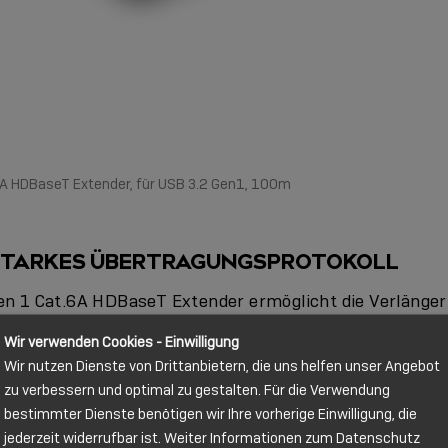
6A HDBaseT Extender, für USB 3.2 Gen1, 100m
STARKES ÜBERTRAGUNGSPROTOKOLL
en 1 Cat.6A HDBaseT Extender ermöglicht die Verlänge
um bis zu 100 Meter mit einem Standard Cat.6A-Netzw
Wir verwenden Cookies - Einwilligung
zu 40 Meter mit einem Cat.6-Kabel (nicht enthalten). D
Wir nutzen Dienste von Drittanbietern, die uns helfen unser Angebot
chnologie bietet er robuste, professionelle Leistung u
zu verbessern und optimal zu gestalten. Für die Verwendung
bestimmter Dienste benötigen wir Ihre vorherige Einwilligung, die
on USB 3.2 Gen 1-Datenübertragungsraten von bis zu 
jederzeit widerrufbar ist. Weiter Informationen zum Datenschutz