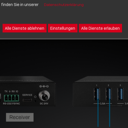
r Vielzahl von USB-Peripheriegeräten, einschließlich
finden Sie in unserer
Datenschutzerklärung
as, interaktiven Whiteboards, Videoaufnahmegeräten
 bleibt auch kompatibel mit USB 2.0 und USB 1.1, um äl
Alle Dienste ablehnen
Einstellungen
Alle Dienste erlauben