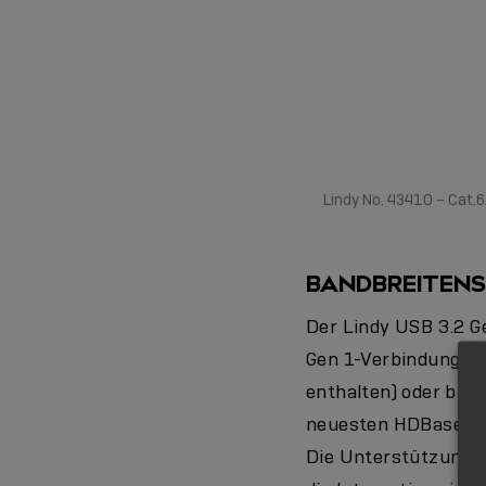
Lindy No. 43410 – Cat.
BANDBREITEN
Der Lindy USB 3.2 G
Gen 1-Verbindungen 
enthalten) oder bis 
neuesten HDBaseT-Te
Die Unterstützung v