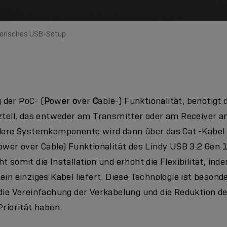
nerisches USB-Setup
der PoC- (
P
ower
o
ver
C
able-) Funktionalität, benötig
tzteil, das entweder am Transmitter oder am Receiver a
ndere Systemkomponente wird dann über das Cat.-Kabe
Power over Cable) Funktionalität des Lindy USB 3.2 Gen
t somit die Installation und erhöht die Flexibilität, in
ein einziges Kabel liefert. Diese Technologie ist besonde
die Vereinfachung der Verkabelung und die Reduktion de
Priorität haben.