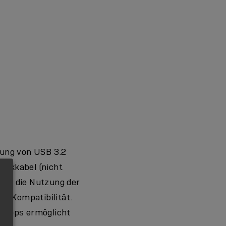
rung von USB 3.2
erkkabel (nicht
urch die Nutzung der
nd Kompatibilität.
5 Gbps ermöglicht