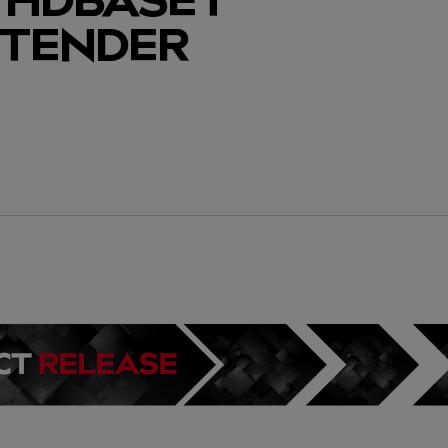
XTENDER
eren