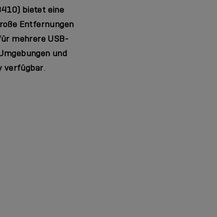
10) bietet eine
große Entfernungen
 für mehrere
USB-
le Umgebungen und
dy verfügbar
.