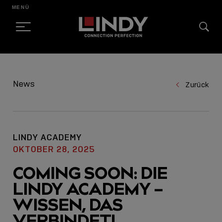
MENÜ
SKIP
TO
News
Zurück
CONTENT
LINDY ACADEMY
OKTOBER 28, 2025
COMING SOON: DIE
LINDY ACADEMY –
WISSEN, DAS
VERBINDET!