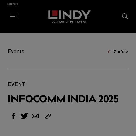
MENÜ
SKIP
TO
Events
Zurück
CONTENT
EVENT
INFOCOMM INDIA 2025
Link
Facebook
Twitter
Email
kopieren