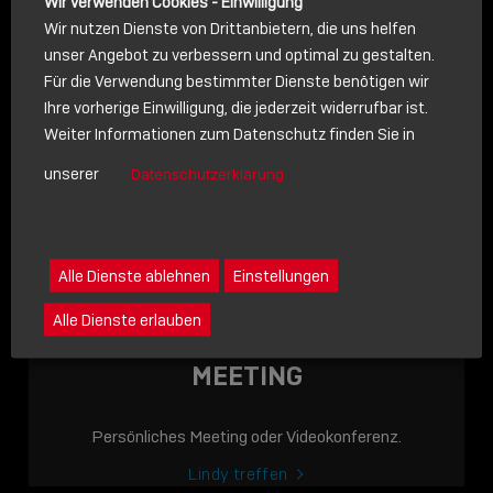
Wir verwenden Cookies - Einwilligung
Wir nutzen Dienste von Drittanbietern, die uns helfen
unser Angebot zu verbessern und optimal zu gestalten.
Für die Verwendung bestimmter Dienste benötigen wir
NACHRICHT
Ihre vorherige Einwilligung, die jederzeit widerrufbar ist.
Weiter Informationen zum Datenschutz finden Sie in
Schreiben Sie lieber? Dann schicken Sie uns gerne eine
unserer
Datenschutzerklärung
Nachricht
Eine Nachricht an Lindy senden
LINDY ACADEMY
Alle Dienste ablehnen
Einstellungen
JETZT ONLINE
Alle Dienste erlauben
VERFÜGBAR: DIE
LINDY ACADEMY –
MEETING
WISSEN, DAS
VERBINDET!
Persönliches Meeting oder Videokonferenz.
Sho
Lindy treffen
shar