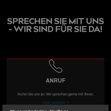
SPRECHEN SIE MIT UNS
- WIR SIND FÜR SIE DA!
USB C
USB-C ÜBER LANGE
DISTANZEN: AKTIVE
USB-C-KABEL FÜR
STABILE 10 GBIT/S BIS
ANRUF
15 M
Rufen Sie uns an. Wir sprechen gerne mit Ihnen.
Sho
shar
Lindy anrufen
icon