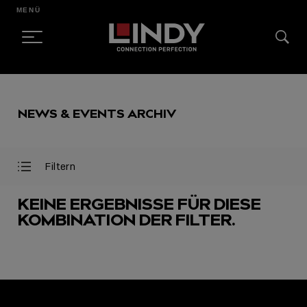
MENÜ
SKIP
TO
NEWS & EVENTS ARCHIV
CONTENT
Filtern
Filter
Filter
öffnen
schließen
KEINE ERGEBNISSE FÜR DIESE
KOMBINATION DER FILTER.
AUSGEWÄHLT