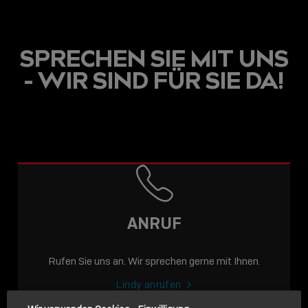
SPRECHEN SIE MIT UNS
- WIR SIND FÜR SIE DA!
USB C
USB-C ÜBER LANGE
DISTANZEN: AKTIVE
USB-C-KABEL FÜR
STABILE 10 GBIT/S BIS
ANRUF
15 M
Rufen Sie uns an. Wir sprechen gerne mit Ihnen.
Sho
shar
Lindy anrufen
icon