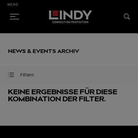
MENÜ
SKIP
TO
NEWS & EVENTS ARCHIV
CONTENT
Filtern
Filter
Filter
öffnen
schließen
KEINE ERGEBNISSE FÜR DIESE
KOMBINATION DER FILTER.
AUSGEWÄHLT