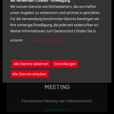
Wir verwenden Cookies - Einwilligung
Wir nutzen Dienste von Drittanbietern, die uns helfen
unser Angebot zu verbessern und optimal zu gestalten.
Für die Verwendung bestimmter Dienste benötigen wir
NACHRICHT
Ihre vorherige Einwilligung, die jederzeit widerrufbar ist.
Weiter Informationen zum Datenschutz finden Sie in
Schreiben Sie lieber? Dann schicken Sie uns gerne eine
unserer
Datenschutzerklärung
Nachricht
Eine Nachricht an Lindy senden
LINDY ACADEMY
Alle Dienste ablehnen
Einstellungen
JETZT ONLINE
Alle Dienste erlauben
VERFÜGBAR: DIE
LINDY ACADEMY –
MEETING
WISSEN, DAS
VERBINDET!
Persönliches Meeting oder Videokonferenz.
Sho
Lindy treffen
shar