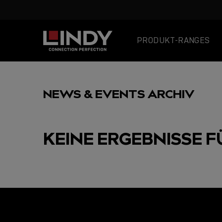
PRODUKT-RANGES
SKIP
TO
NEWS & EVENTS ARCHIV
CONTENT
KEINE ERGEBNISSE F
AUSGEWÄHLT
USB C