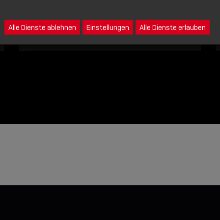
Eine Nachricht an Lindy senden
Alle Dienste ablehnen
Einstellungen
Alle Dienste erlauben