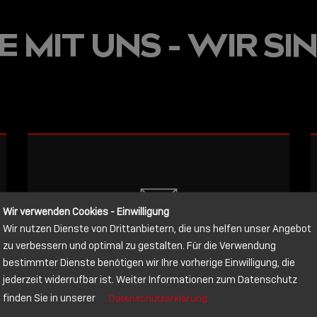
JETZT ON
 MIT UNS - WIR SIN
E
VERFÜGBA
LINDY AC
WISSEN, 
VERBINDE
LESEN
Wir verwenden Cookies - Einwilligung
Wir nutzen Dienste von Drittanbietern, die uns helfen unser Angebot
NACHRICHT
zu verbessern und optimal zu gestalten. Für die Verwendung
bestimmter Dienste benötigen wir Ihre vorherige Einwilligung, die
jederzeit widerrufbar ist. Weiter Informationen zum Datenschutz
Schreiben Sie lieber? Dann schicken
finden Sie in unserer
Datenschutzerklärung
Sie uns gerne eine Nachricht