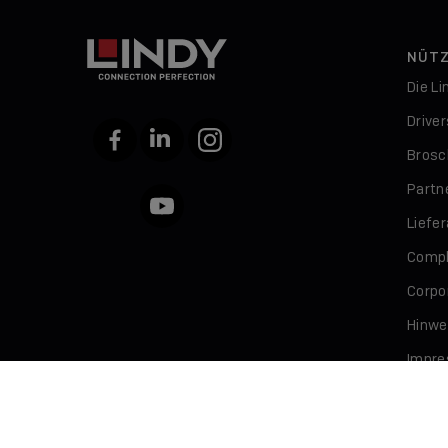
NÜTZ
Die L
Drive
Facebook
LinkedIn
Instagram
Brosc
Partn
YouTube
Liefe
Compl
Corpor
Hinwe
Impr
Daten