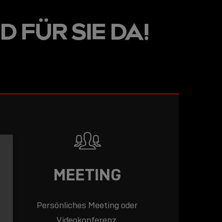
LINE
D FÜR SIE DA!
R: DIE
ADEMY –
DAS
T!
LESEN
MEETING
Persönliches Meeting oder
Videokonferenz.