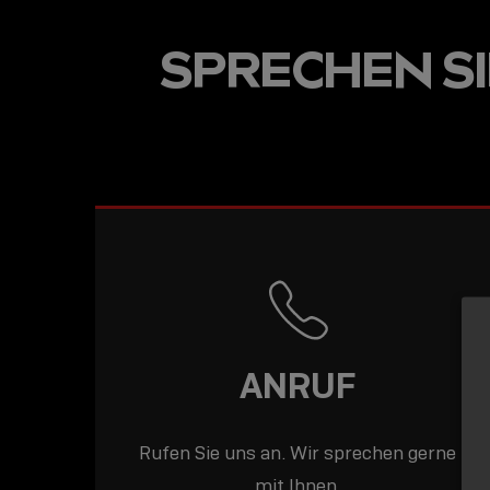
USB-C ÜBER LANGE
SPRECHEN SIE
DISTANZEN: AKTIV
USB-C-KABEL FÜR
STABILE 10 GBIT/S
BIS 15 M
ANRUF
Rufen Sie uns an. Wir sprechen gerne
mit Ihnen.