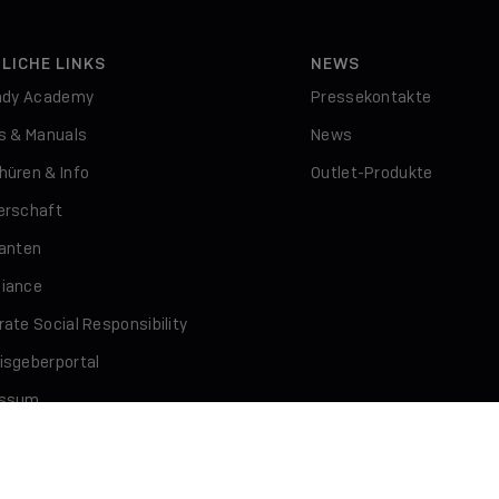
LICHE LINKS
NEWS
indy Academy
Pressekontakte
rs & Manuals
News
hüren & Info
Outlet-Produkte
erschaft
ranten
iance
ate Social Responsibility
isgeberportal
essum
schutz