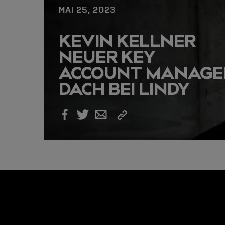
MAI 25, 2023
USB-C ÜBER LANGE
KEVIN KELLNER
DISTANZEN: AKTIV
NEUER KEY
USB-C-KABEL FÜR
ACCOUNT MANAGE
STABILE 10 GBIT/S
DACH BEI LINDY
BIS 15 M
Link
Facebook
Twitter
Email
kopieren