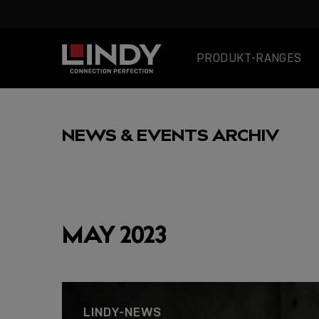
PRODUKT-RANGES
SKIP
TO
NEWS & EVENTS ARCHIV
CONTENT
AUSGEWÄHLT
MAY 2023
USB C
LINDY-NEWS