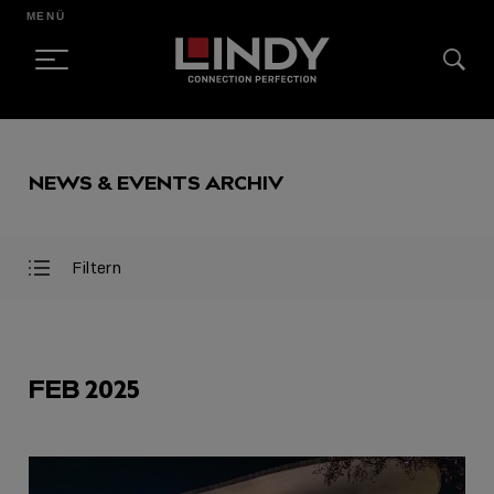
MENÜ
SKIP
TO
NEWS & EVENTS ARCHIV
CONTENT
Filtern
Filter
Filter
öffnen
schließen
AUSGEWÄHLT
FEB 2025