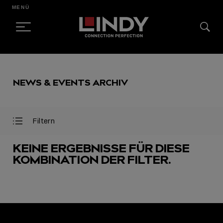
MENÜ
SKIP
TO
NEWS & EVENTS ARCHIV
CONTENT
Filtern
Filter
Filter
öffnen
schließen
KEINE ERGEBNISSE FÜR DIESE
KOMBINATION DER FILTER.
AUSGEWÄHLT