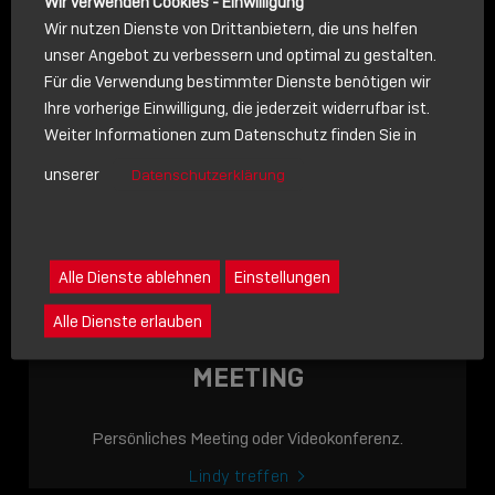
Wir verwenden Cookies - Einwilligung
Wir nutzen Dienste von Drittanbietern, die uns helfen
unser Angebot zu verbessern und optimal zu gestalten.
Für die Verwendung bestimmter Dienste benötigen wir
NACHRICHT
Ihre vorherige Einwilligung, die jederzeit widerrufbar ist.
Weiter Informationen zum Datenschutz finden Sie in
Schreiben Sie lieber? Dann schicken Sie uns gerne eine
unserer
Datenschutzerklärung
Nachricht
Eine Nachricht an Lindy senden
LINDY ACADEMY
Alle Dienste ablehnen
Einstellungen
JETZT ONLINE
Alle Dienste erlauben
VERFÜGBAR: DIE
LINDY ACADEMY –
MEETING
WISSEN, DAS
VERBINDET!
Persönliches Meeting oder Videokonferenz.
Sho
Lindy treffen
shar