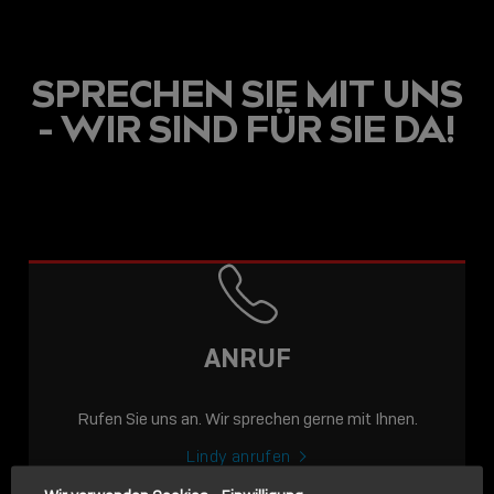
SPRECHEN SIE MIT UNS
- WIR SIND FÜR SIE DA!
USB C
USB-C ÜBER LANGE
DISTANZEN: AKTIVE
USB-C-KABEL FÜR
STABILE 10 GBIT/S BIS
ANRUF
15 M
Rufen Sie uns an. Wir sprechen gerne mit Ihnen.
Sho
shar
Lindy anrufen
icon