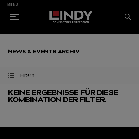
MENÜ
SKIP
TO
NEWS & EVENTS ARCHIV
CONTENT
Filtern
Filter
Filter
öffnen
schließen
KEINE ERGEBNISSE FÜR DIESE
KOMBINATION DER FILTER.
AUSGEWÄHLT