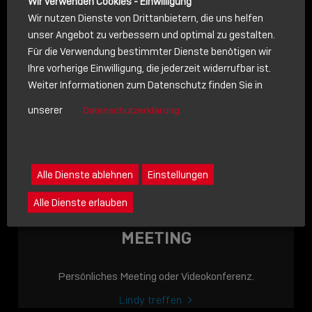
Wir verwenden Cookies - Einwilligung
Wir nutzen Dienste von Drittanbietern, die uns helfen
unser Angebot zu verbessern und optimal zu gestalten.
Für die Verwendung bestimmter Dienste benötigen wir
NACHRICHT
Ihre vorherige Einwilligung, die jederzeit widerrufbar ist.
Weiter Informationen zum Datenschutz finden Sie in
Schreiben Sie lieber? Dann schicken Sie uns gerne eine
unserer
Datenschutzerklärung
Nachricht
Eine Nachricht an Lindy senden
LINDY ACADEMY
Alle Dienste ablehnen
Einstellungen
JETZT ONLINE
Alle Dienste erlauben
VERFÜGBAR: DIE
LINDY ACADEMY –
MEETING
WISSEN, DAS
VERBINDET!
Persönliches Meeting oder Videokonferenz.
Sho
Lindy treffen
shar