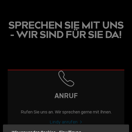
SPRECHEN SIE MIT UNS
- WIR SIND FÜR SIE DA!
USB C
USB-C ÜBER LANGE
DISTANZEN: AKTIVE
USB-C-KABEL FÜR
STABILE 10 GBIT/S BIS
ANRUF
15 M
Rufen Sie uns an. Wir sprechen gerne mit Ihnen.
Sho
shar
Lindy anrufen
icon