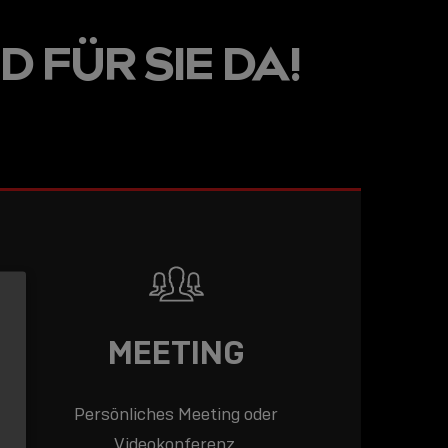
LINE
D FÜR SIE DA!
R: DIE
ADEMY –
DAS
T!
LESEN
MEETING
Persönliches Meeting oder
Videokonferenz.