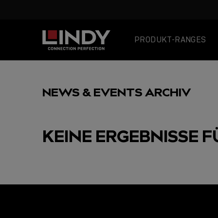
PRODUKT-RANGES
SKIP
TO
NEWS & EVENTS ARCHIV
CONTENT
KEINE ERGEBNISSE F
AUSGEWÄHLT
USB C