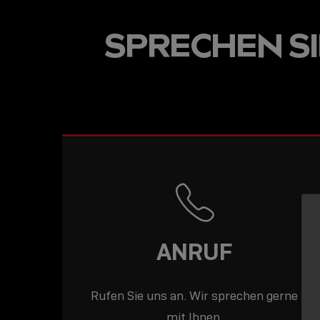
USB-C ÜBER LANGE
SPRECHEN SIE
DISTANZEN: AKTIV
USB-C-KABEL FÜR
STABILE 10 GBIT/S
BIS 15 M
ANRUF
Rufen Sie uns an. Wir sprechen gerne
mit Ihnen.