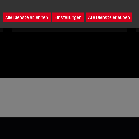
Eine Nachricht an Lindy senden
Alle Dienste ablehnen
Einstellungen
Alle Dienste erlauben