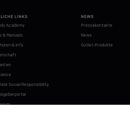
LICHE LINKS
NEWS
indy Academy
Pressekontakte
rs & Manuals
News
hüren & Info
Outlet-Produkte
erschaft
ranten
iance
ate Social Responsibility
isgeberportal
essum
schutz