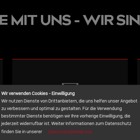
JETZT ON
 MIT UNS - WIR SIN
E
VERFÜGBA
LINDY AC
WISSEN, 
VERBINDE
LESEN
Wir verwenden Cookies - Einwilligung
Wir nutzen Dienste von Drittanbietern, die uns helfen unser Angebot
NACHRICHT
zu verbessern und optimal zu gestalten. Für die Verwendung
bestimmter Dienste benötigen wir Ihre vorherige Einwilligung, die
jederzeit widerrufbar ist. Weiter Informationen zum Datenschutz
Schreiben Sie lieber? Dann schicken
finden Sie in unserer
Datenschutzerklärung
Sie uns gerne eine Nachricht