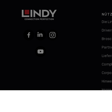
NÜTZ
Die L
Drive
Facebook
LinkedIn
Instagram
Brosc
Partn
YouTube
Liefe
Compl
Corpor
Hinwe
Impr
Daten