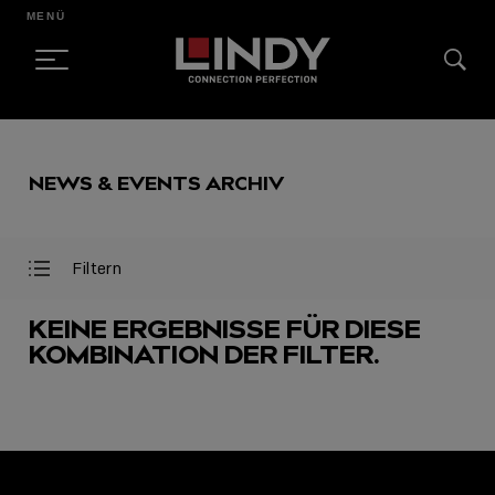
MENÜ
SKIP
TO
NEWS & EVENTS ARCHIV
CONTENT
Filtern
Filter
Filter
öffnen
schließen
KEINE ERGEBNISSE FÜR DIESE
KOMBINATION DER FILTER.
AUSGEWÄHLT