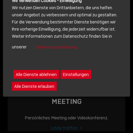
Wir verwenden Cookies - Einwilligung
Wir nutzen Dienste von Drittanbietern, die uns helfen
unser Angebot zu verbessern und optimal zu gestalten.
Für die Verwendung bestimmter Dienste benötigen wir
NACHRICHT
Ihre vorherige Einwilligung, die jederzeit widerrufbar ist.
Weiter Informationen zum Datenschutz finden Sie in
Schreiben Sie lieber? Dann schicken Sie uns gerne eine
unserer
Datenschutzerklärung
Nachricht
Eine Nachricht an Lindy senden
LINDY ACADEMY
Alle Dienste ablehnen
Einstellungen
JETZT ONLINE
Alle Dienste erlauben
VERFÜGBAR: DIE
LINDY ACADEMY –
MEETING
WISSEN, DAS
VERBINDET!
Persönliches Meeting oder Videokonferenz.
Sho
Lindy treffen
shar