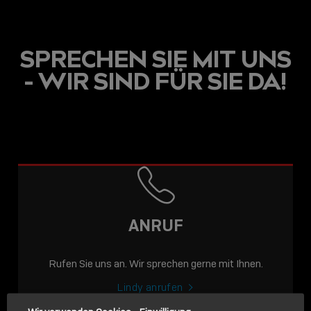
SPRECHEN SIE MIT UNS
- WIR SIND FÜR SIE DA!
USB C
USB-C ÜBER LANGE
DISTANZEN: AKTIVE
USB-C-KABEL FÜR
STABILE 10 GBIT/S BIS
ANRUF
15 M
Rufen Sie uns an. Wir sprechen gerne mit Ihnen.
Sho
shar
Lindy anrufen
icon