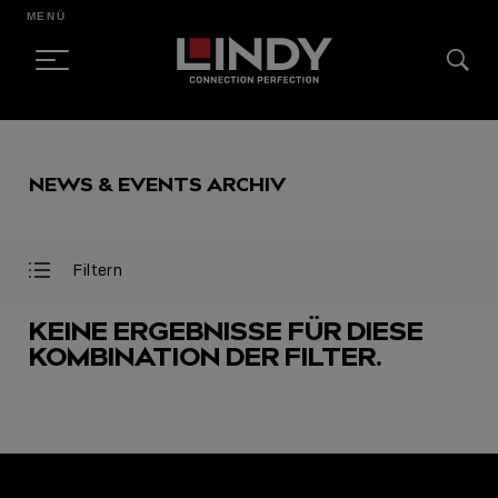
MENÜ
SKIP
TO
NEWS & EVENTS ARCHIV
CONTENT
Filtern
Filter
Filter
öffnen
schließen
KEINE ERGEBNISSE FÜR DIESE
KOMBINATION DER FILTER.
AUSGEWÄHLT