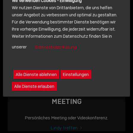
Wir verwenden Cookies - Einwilligung
Wir nutzen Dienste von Drittanbietern, die uns helfen
unser Angebot zu verbessern und optimal zu gestalten.
Für die Verwendung bestimmter Dienste benötigen wir
NACHRICHT
Ihre vorherige Einwilligung, die jederzeit widerrufbar ist.
Weiter Informationen zum Datenschutz finden Sie in
Schreiben Sie lieber? Dann schicken Sie uns gerne eine
unserer
Datenschutzerklärung
Nachricht
Eine Nachricht an Lindy senden
LINDY ACADEMY
Alle Dienste ablehnen
Einstellungen
JETZT ONLINE
Alle Dienste erlauben
VERFÜGBAR: DIE
LINDY ACADEMY –
MEETING
WISSEN, DAS
VERBINDET!
Persönliches Meeting oder Videokonferenz.
Sho
Lindy treffen
shar