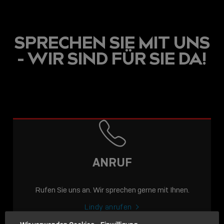
SPRECHEN SIE MIT UNS
- WIR SIND FÜR SIE DA!
USB C
USB-C ÜBER LANGE
DISTANZEN: AKTIVE
USB-C-KABEL FÜR
STABILE 10 GBIT/S BIS
ANRUF
15 M
Rufen Sie uns an. Wir sprechen gerne mit Ihnen.
Sho
shar
Lindy anrufen
icon