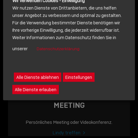
Wir verwenden Cookies - Einwilligung
Wir nutzen Dienste von Drittanbietern, die uns helfen
unser Angebot zu verbessern und optimal zu gestalten.
Für die Verwendung bestimmter Dienste benötigen wir
NACHRICHT
Ihre vorherige Einwilligung, die jederzeit widerrufbar ist.
Weiter Informationen zum Datenschutz finden Sie in
Schreiben Sie lieber? Dann schicken Sie uns gerne eine
unserer
Datenschutzerklärung
Nachricht
Eine Nachricht an Lindy senden
LINDY ACADEMY
Alle Dienste ablehnen
Einstellungen
JETZT ONLINE
Alle Dienste erlauben
VERFÜGBAR: DIE
LINDY ACADEMY –
MEETING
WISSEN, DAS
VERBINDET!
Persönliches Meeting oder Videokonferenz.
Sho
Lindy treffen
shar