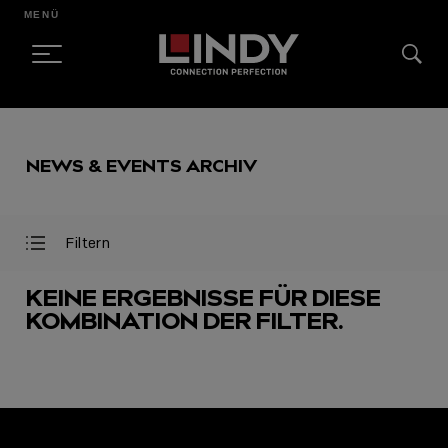
MENÜ
SKIP
TO
NEWS & EVENTS ARCHIV
CONTENT
Filtern
Filter
Filter
öffnen
schließen
KEINE ERGEBNISSE FÜR DIESE
KOMBINATION DER FILTER.
AUSGEWÄHLT