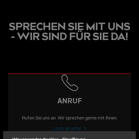
SPRECHEN SIE MIT UNS
- WIR SIND FÜR SIE DA!
USB C
USB-C ÜBER LANGE
DISTANZEN: AKTIVE
USB-C-KABEL FÜR
STABILE 10 GBIT/S BIS
ANRUF
15 M
Rufen Sie uns an. Wir sprechen gerne mit Ihnen.
Sho
shar
Lindy anrufen
icon