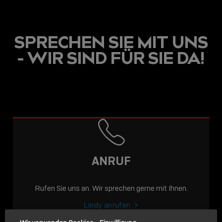
SPRECHEN SIE MIT UNS
- WIR SIND FÜR SIE DA!
USB C
USB-C ÜBER LANGE
DISTANZEN: AKTIVE
USB-C-KABEL FÜR
STABILE 10 GBIT/S BIS
ANRUF
15 M
Rufen Sie uns an. Wir sprechen gerne mit Ihnen.
Sho
shar
Lindy anrufen
icon