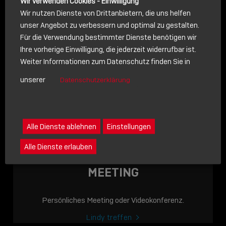
Wir verwenden Cookies - Einwilligung
Wir nutzen Dienste von Drittanbietern, die uns helfen
unser Angebot zu verbessern und optimal zu gestalten.
Für die Verwendung bestimmter Dienste benötigen wir
NACHRICHT
Ihre vorherige Einwilligung, die jederzeit widerrufbar ist.
Weiter Informationen zum Datenschutz finden Sie in
Schreiben Sie lieber? Dann schicken Sie uns gerne eine
unserer
Datenschutzerklärung
Nachricht
Eine Nachricht an Lindy senden
LINDY ACADEMY
Alle Dienste ablehnen
Einstellungen
JETZT ONLINE
Alle Dienste erlauben
VERFÜGBAR: DIE
LINDY ACADEMY –
MEETING
WISSEN, DAS
VERBINDET!
Persönliches Meeting oder Videokonferenz.
Sho
Lindy treffen
shar