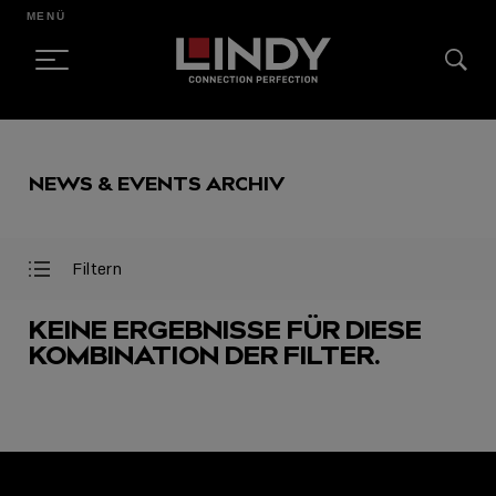
MENÜ
SKIP
TO
NEWS & EVENTS ARCHIV
CONTENT
Filtern
Filter
Filter
öffnen
schließen
KEINE ERGEBNISSE FÜR DIESE
KOMBINATION DER FILTER.
AUSGEWÄHLT