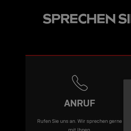
USB-C ÜBER LANGE
SPRECHEN SIE
DISTANZEN: AKTIV
USB-C-KABEL FÜR
STABILE 10 GBIT/S
BIS 15 M
ANRUF
Rufen Sie uns an. Wir sprechen gerne
mit Ihnen.