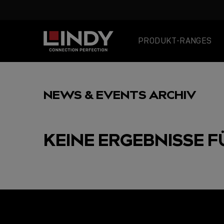
PRODUKT-RANGES
SKIP
TO
NEWS & EVENTS ARCHIV
CONTENT
KEINE ERGEBNISSE F
AUSGEWÄHLT
USB C