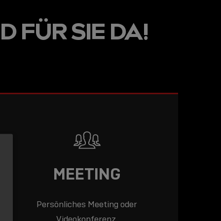
LINE
D FÜR SIE DA!
R: DIE
ADEMY –
DAS
T!
LESEN
MEETING
Persönliches Meeting oder
Videokonferenz.