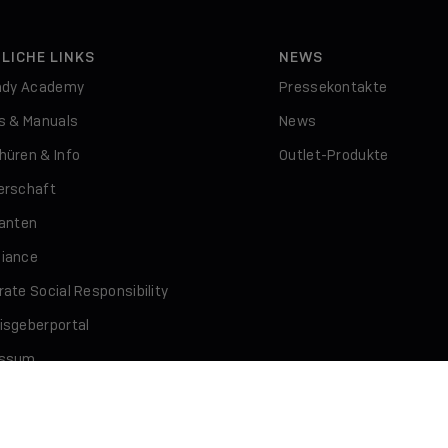
LICHE LINKS
NEWS
indy Academy
Pressekontakte
rs & Manuals
News
hüren & Info
Outlet-Produkte
erschaft
ranten
iance
ate Social Responsibility
isgeberportal
essum
schutz