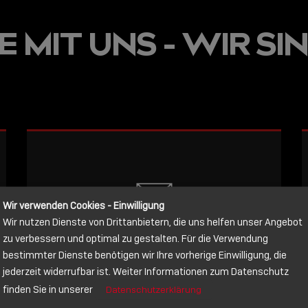
JETZT ON
 MIT UNS - WIR SIN
E
VERFÜGBA
LINDY AC
WISSEN, 
VERBINDE
LESEN
Wir verwenden Cookies - Einwilligung
Wir nutzen Dienste von Drittanbietern, die uns helfen unser Angebot
NACHRICHT
zu verbessern und optimal zu gestalten. Für die Verwendung
bestimmter Dienste benötigen wir Ihre vorherige Einwilligung, die
jederzeit widerrufbar ist. Weiter Informationen zum Datenschutz
Schreiben Sie lieber? Dann schicken
finden Sie in unserer
Datenschutzerklärung
Sie uns gerne eine Nachricht