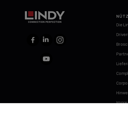
NÜTZ
Die L
Drive
Facebook
LinkedIn
Instagram
Brosc
Partn
YouTube
Liefe
Compl
Corpor
Hinwe
Impr
Daten