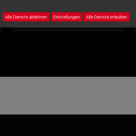
Eine Nachricht an Lindy senden
Alle Dienste ablehnen
Einstellungen
Alle Dienste erlauben