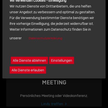
Wir verwenden Cookies - Einwilligung
Wir nutzen Dienste von Drittanbietern, die uns helfen
unser Angebot zu verbessern und optimal zu gestalten.
Für die Verwendung bestimmter Dienste benötigen wir
NACHRICHT
Ihre vorherige Einwilligung, die jederzeit widerrufbar ist.
Weiter Informationen zum Datenschutz finden Sie in
Schreiben Sie lieber? Dann schicken Sie uns gerne eine
unserer
Datenschutzerklärung
Nachricht
Eine Nachricht an Lindy senden
LINDY ACADEMY
Alle Dienste ablehnen
Einstellungen
JETZT ONLINE
Alle Dienste erlauben
VERFÜGBAR: DIE
LINDY ACADEMY –
MEETING
WISSEN, DAS
VERBINDET!
Persönliches Meeting oder Videokonferenz.
Sho
Lindy treffen
shar