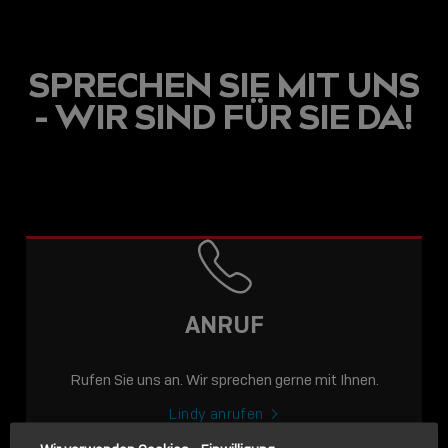
SPRECHEN SIE MIT UNS
- WIR SIND FÜR SIE DA!
USB C
USB-C ÜBER LANGE
DISTANZEN: AKTIVE
USB-C-KABEL FÜR
STABILE 10 GBIT/S BIS
ANRUF
15 M
Rufen Sie uns an. Wir sprechen gerne mit Ihnen.
Sho
shar
Lindy anrufen
icon