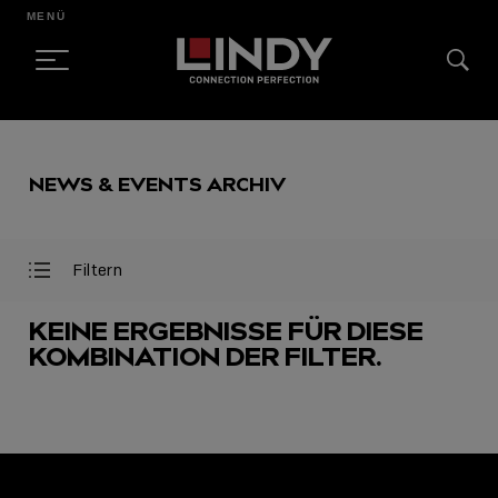
MENÜ
SKIP
TO
NEWS & EVENTS ARCHIV
CONTENT
Filtern
Filter
Filter
öffnen
schließen
KEINE ERGEBNISSE FÜR DIESE
KOMBINATION DER FILTER.
AUSGEWÄHLT