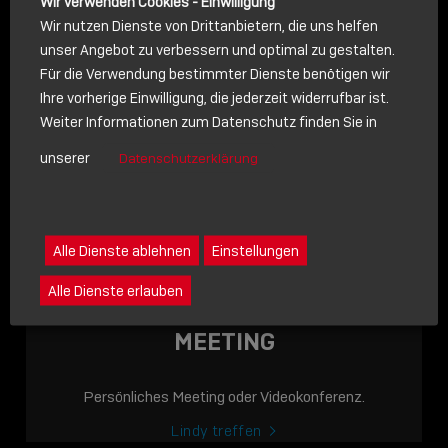
Wir verwenden Cookies - Einwilligung
Wir nutzen Dienste von Drittanbietern, die uns helfen
unser Angebot zu verbessern und optimal zu gestalten.
Für die Verwendung bestimmter Dienste benötigen wir
NACHRICHT
Ihre vorherige Einwilligung, die jederzeit widerrufbar ist.
Weiter Informationen zum Datenschutz finden Sie in
Schreiben Sie lieber? Dann schicken Sie uns gerne eine
unserer
Datenschutzerklärung
Nachricht
Eine Nachricht an Lindy senden
LINDY ACADEMY
Alle Dienste ablehnen
Einstellungen
JETZT ONLINE
Alle Dienste erlauben
VERFÜGBAR: DIE
LINDY ACADEMY –
MEETING
WISSEN, DAS
VERBINDET!
Persönliches Meeting oder Videokonferenz.
Sho
Lindy treffen
shar