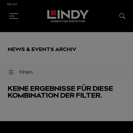
MENÜ
SKIP
TO
NEWS & EVENTS ARCHIV
CONTENT
Filtern
Filter
Filter
öffnen
schließen
KEINE ERGEBNISSE FÜR DIESE
KOMBINATION DER FILTER.
AUSGEWÄHLT