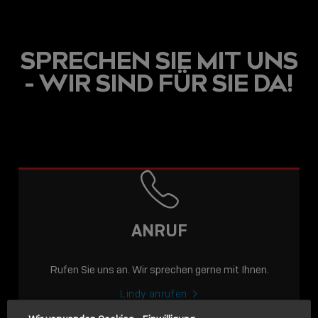
SPRECHEN SIE MIT UNS
- WIR SIND FÜR SIE DA!
USB C
USB-C ÜBER LANGE
DISTANZEN: AKTIVE
USB-C-KABEL FÜR
STABILE 10 GBIT/S BIS
ANRUF
15 M
Rufen Sie uns an. Wir sprechen gerne mit Ihnen.
Sho
shar
Lindy anrufen
icon