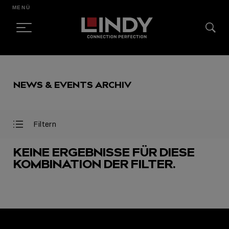
MENÜ
SKIP
TO
NEWS & EVENTS ARCHIV
CONTENT
Filtern
Filter
Filter
öffnen
schließen
KEINE ERGEBNISSE FÜR DIESE
KOMBINATION DER FILTER.
AUSGEWÄHLT