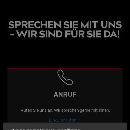
SPRECHEN SIE MIT UNS
- WIR SIND FÜR SIE DA!
USB C
USB-C ÜBER LANGE
DISTANZEN: AKTIVE
USB-C-KABEL FÜR
STABILE 10 GBIT/S BIS
ANRUF
15 M
Rufen Sie uns an. Wir sprechen gerne mit Ihnen.
Sho
shar
Lindy anrufen
icon