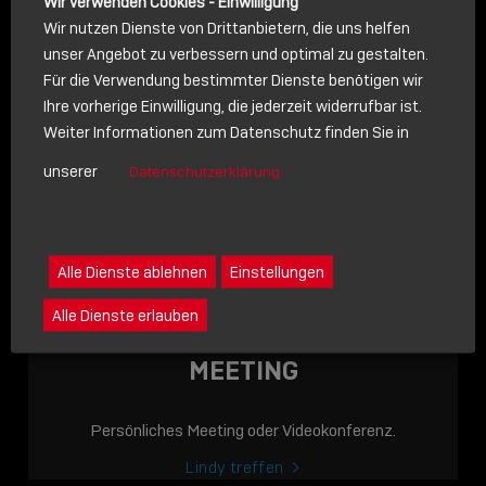
Wir verwenden Cookies - Einwilligung
Wir nutzen Dienste von Drittanbietern, die uns helfen
unser Angebot zu verbessern und optimal zu gestalten.
Für die Verwendung bestimmter Dienste benötigen wir
NACHRICHT
Ihre vorherige Einwilligung, die jederzeit widerrufbar ist.
Weiter Informationen zum Datenschutz finden Sie in
Schreiben Sie lieber? Dann schicken Sie uns gerne eine
unserer
Datenschutzerklärung
Nachricht
Eine Nachricht an Lindy senden
LINDY ACADEMY
Alle Dienste ablehnen
Einstellungen
JETZT ONLINE
Alle Dienste erlauben
VERFÜGBAR: DIE
LINDY ACADEMY –
MEETING
WISSEN, DAS
VERBINDET!
Persönliches Meeting oder Videokonferenz.
Sho
Lindy treffen
shar