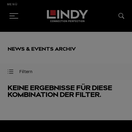
MENÜ
SKIP
TO
NEWS & EVENTS ARCHIV
CONTENT
Filtern
Filter
Filter
öffnen
schließen
KEINE ERGEBNISSE FÜR DIESE
KOMBINATION DER FILTER.
AUSGEWÄHLT