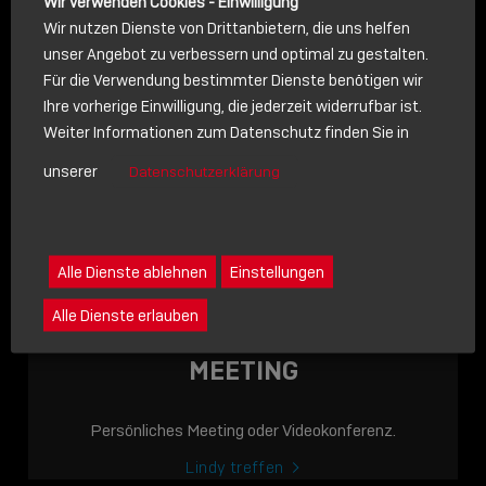
Wir verwenden Cookies - Einwilligung
Wir nutzen Dienste von Drittanbietern, die uns helfen
unser Angebot zu verbessern und optimal zu gestalten.
Für die Verwendung bestimmter Dienste benötigen wir
NACHRICHT
Ihre vorherige Einwilligung, die jederzeit widerrufbar ist.
Weiter Informationen zum Datenschutz finden Sie in
Schreiben Sie lieber? Dann schicken Sie uns gerne eine
unserer
Datenschutzerklärung
Nachricht
Eine Nachricht an Lindy senden
LINDY ACADEMY
Alle Dienste ablehnen
Einstellungen
JETZT ONLINE
Alle Dienste erlauben
VERFÜGBAR: DIE
LINDY ACADEMY –
MEETING
WISSEN, DAS
VERBINDET!
Persönliches Meeting oder Videokonferenz.
Sho
Lindy treffen
shar