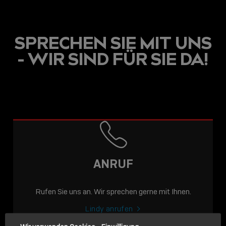
SPRECHEN SIE MIT UNS
- WIR SIND FÜR SIE DA!
USB C
USB-C ÜBER LANGE
DISTANZEN: AKTIVE
USB-C-KABEL FÜR
STABILE 10 GBIT/S BIS
ANRUF
15 M
Rufen Sie uns an. Wir sprechen gerne mit Ihnen.
Sho
shar
Lindy anrufen
icon