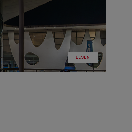
LINE
R: DIE
ADEMY –
DAS
T!
LESEN
LESEN