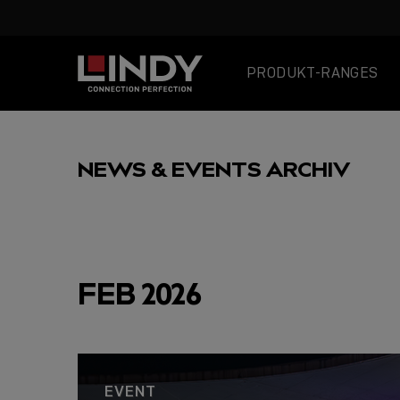
PRODUKT-RANGES
SKIP
TO
NEWS & EVENTS ARCHIV
CONTENT
AUSGEWÄHLT
FEB 2026
USB C
EVENT