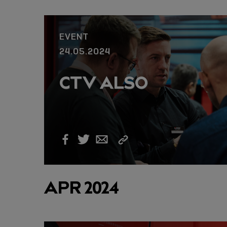
EVENT
24.05.2024
CTV ALSO
Link
Facebook
Twitter
Email
kopieren
APR 2024