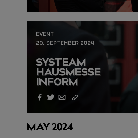
Facebook
Twitter
Email
kopieren
EVENT
20. SEPTEMBER 2024
SYSTEAM
HAUSMESSE
INFORM
Link
Facebook
Twitter
Email
kopieren
MAY 2024