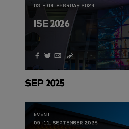
03. - 06. FEBRUAR 2026
USB-C ÜBER LANGE
ISE 2026
DISTANZEN: AKTIV
USB-C-KABEL FÜR
STABILE 10 GBIT/S
BIS 15 M
Link
Facebook
Twitter
Email
kopieren
SEP 2025
EVENT
09.-11. SEPTEMBER 2025