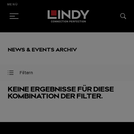
MENÜ
SKIP
TO
NEWS & EVENTS ARCHIV
CONTENT
Filtern
Filter
Filter
öffnen
schließen
KEINE ERGEBNISSE FÜR DIESE
KOMBINATION DER FILTER.
AUSGEWÄHLT