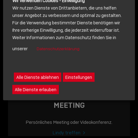
Wir verwenden Cookies - Einwilligung
Wir nutzen Dienste von Drittanbietern, die uns helfen
unser Angebot zu verbessern und optimal zu gestalten.
Für die Verwendung bestimmter Dienste benötigen wir
NACHRICHT
Ihre vorherige Einwilligung, die jederzeit widerrufbar ist.
Weiter Informationen zum Datenschutz finden Sie in
Schreiben Sie lieber? Dann schicken Sie uns gerne eine
unserer
Datenschutzerklärung
Nachricht
Eine Nachricht an Lindy senden
LINDY ACADEMY
Alle Dienste ablehnen
Einstellungen
JETZT ONLINE
Alle Dienste erlauben
VERFÜGBAR: DIE
LINDY ACADEMY –
MEETING
WISSEN, DAS
VERBINDET!
Persönliches Meeting oder Videokonferenz.
Sho
Lindy treffen
shar