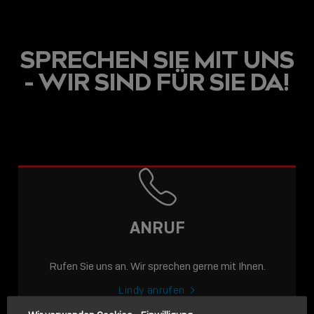
SPRECHEN SIE MIT UNS
- WIR SIND FÜR SIE DA!
USB C
USB-C ÜBER LANGE
DISTANZEN: AKTIVE
USB-C-KABEL FÜR
STABILE 10 GBIT/S BIS
ANRUF
15 M
Rufen Sie uns an. Wir sprechen gerne mit Ihnen.
Sho
shar
Lindy anrufen
icon