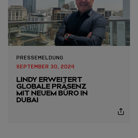
PRESSEMELDUNG
USB C
SEPTEMBER 30, 2024
USB-C ÜBER LANGE
LINDY ERWEITERT
DISTANZEN: AKTIVE
GLOBALE PRÄSENZ
USB-C-KABEL FÜR
MIT NEUEM BÜRO IN
STABILE 10 GBIT/S BIS
DUBAI
15 M
Show
sharing
Sho
icons
shar
icon