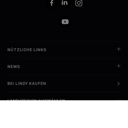
Facebook
LinkedIn
Instagram
YouTube
NÜTZLICHE LINKS
NEWS
BEI LINDY KAUFEN
© Lindy Electronics Ltd. & Lindy-Elektronik GmbH 2026