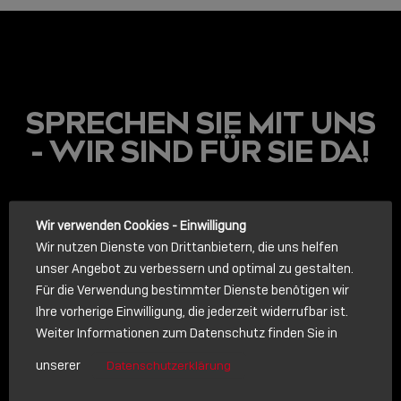
SPRECHEN SIE MIT UNS
- WIR SIND FÜR SIE DA!
LINDY ACADEMY
Wir verwenden Cookies - Einwilligung
Wir nutzen Dienste von Drittanbietern, die uns helfen
JETZT ONLINE
unser Angebot zu verbessern und optimal zu gestalten.
VERFÜGBAR: DIE
LINDY ACADEMY –
Für die Verwendung bestimmter Dienste benötigen wir
WISSEN, DAS
Ihre vorherige Einwilligung, die jederzeit widerrufbar ist.
VERBINDET!
Weiter Informationen zum Datenschutz finden Sie in
ANRUF
unserer
Datenschutzerklärung
Sho
Rufen Sie uns an. Wir sprechen gerne mit Ihnen.
shar