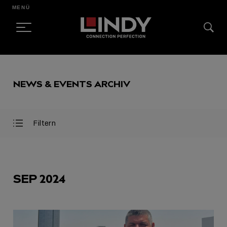
MENÜ
SKIP
TO
NEWS & EVENTS ARCHIV
CONTENT
Filtern
Filter
Filter
öffnen
schließen
AUSGEWÄHLT
SEP 2024