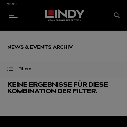
MENÜ
SKIP
TO
NEWS & EVENTS ARCHIV
CONTENT
Filtern
Filter
Filter
öffnen
schließen
KEINE ERGEBNISSE FÜR DIESE
KOMBINATION DER FILTER.
AUSGEWÄHLT