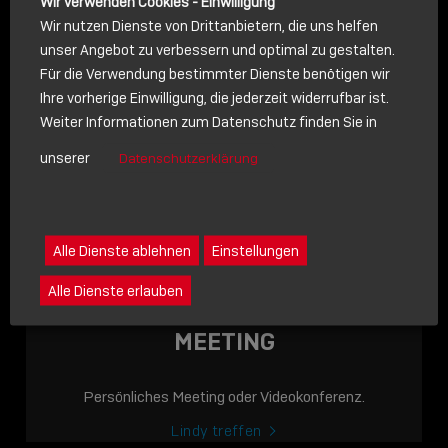
Wir verwenden Cookies - Einwilligung
Wir nutzen Dienste von Drittanbietern, die uns helfen
unser Angebot zu verbessern und optimal zu gestalten.
Für die Verwendung bestimmter Dienste benötigen wir
NACHRICHT
Ihre vorherige Einwilligung, die jederzeit widerrufbar ist.
Weiter Informationen zum Datenschutz finden Sie in
Schreiben Sie lieber? Dann schicken Sie uns gerne eine
unserer
Datenschutzerklärung
Nachricht
Eine Nachricht an Lindy senden
LINDY ACADEMY
Alle Dienste ablehnen
Einstellungen
JETZT ONLINE
Alle Dienste erlauben
VERFÜGBAR: DIE
LINDY ACADEMY –
MEETING
WISSEN, DAS
VERBINDET!
Persönliches Meeting oder Videokonferenz.
Sho
Lindy treffen
shar