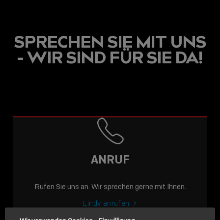
SPRECHEN SIE MIT UNS
- WIR SIND FÜR SIE DA!
USB C
USB-C ÜBER LANGE
DISTANZEN: AKTIVE
USB-C-KABEL FÜR
STABILE 10 GBIT/S BIS
ANRUF
15 M
Rufen Sie uns an. Wir sprechen gerne mit Ihnen.
Sho
shar
Lindy anrufen
icon