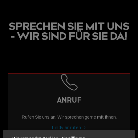
SPRECHEN SIE MIT UNS
- WIR SIND FÜR SIE DA!
USB C
USB-C ÜBER LANGE
DISTANZEN: AKTIVE
USB-C-KABEL FÜR
STABILE 10 GBIT/S BIS
ANRUF
15 M
Rufen Sie uns an. Wir sprechen gerne mit Ihnen.
Sho
shar
Lindy anrufen
icon