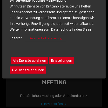
Wir verwenden Cookies - Einwilligung
Wir nutzen Dienste von Drittanbietern, die uns helfen
unser Angebot zu verbessern und optimal zu gestalten.
Für die Verwendung bestimmter Dienste benötigen wir
NACHRICHT
Ihre vorherige Einwilligung, die jederzeit widerrufbar ist.
Weiter Informationen zum Datenschutz finden Sie in
Schreiben Sie lieber? Dann schicken Sie uns gerne eine
unserer
Datenschutzerklärung
Nachricht
Eine Nachricht an Lindy senden
LINDY ACADEMY
Alle Dienste ablehnen
Einstellungen
JETZT ONLINE
Alle Dienste erlauben
VERFÜGBAR: DIE
LINDY ACADEMY –
MEETING
WISSEN, DAS
VERBINDET!
Persönliches Meeting oder Videokonferenz.
Sho
Lindy treffen
shar