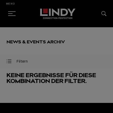
MENÜ
SKIP
TO
NEWS & EVENTS ARCHIV
CONTENT
Filtern
Filter
Filter
öffnen
schließen
KEINE ERGEBNISSE FÜR DIESE
KOMBINATION DER FILTER.
AUSGEWÄHLT