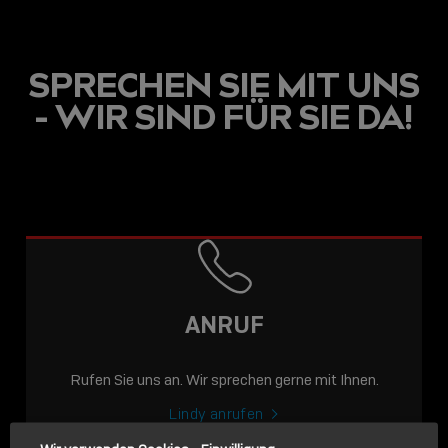
SPRECHEN SIE MIT UNS
- WIR SIND FÜR SIE DA!
USB C
USB-C ÜBER LANGE
DISTANZEN: AKTIVE
USB-C-KABEL FÜR
STABILE 10 GBIT/S BIS
ANRUF
15 M
Rufen Sie uns an. Wir sprechen gerne mit Ihnen.
Sho
shar
Lindy anrufen
icon