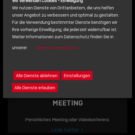
Wir verwenden Cookies - Einwilligung
Wir nutzen Dienste von Drittanbietern, die uns helfen
unser Angebot zu verbessern und optimal zu gestalten.
Für die Verwendung bestimmter Dienste benötigen wir
NACHRICHT
Ihre vorherige Einwilligung, die jederzeit widerrufbar ist.
Weiter Informationen zum Datenschutz finden Sie in
Schreiben Sie lieber? Dann schicken Sie uns gerne eine
unserer
Datenschutzerklärung
Nachricht
Eine Nachricht an Lindy senden
LINDY ACADEMY
Alle Dienste ablehnen
Einstellungen
JETZT ONLINE
Alle Dienste erlauben
VERFÜGBAR: DIE
LINDY ACADEMY –
MEETING
WISSEN, DAS
VERBINDET!
Persönliches Meeting oder Videokonferenz.
Sho
Lindy treffen
shar