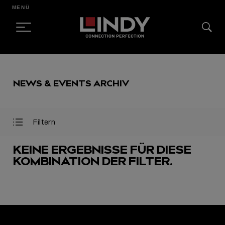
MENÜ
SKIP
TO
NEWS & EVENTS ARCHIV
CONTENT
Filtern
Filter
Filter
öffnen
schließen
KEINE ERGEBNISSE FÜR DIESE
KOMBINATION DER FILTER.
AUSGEWÄHLT