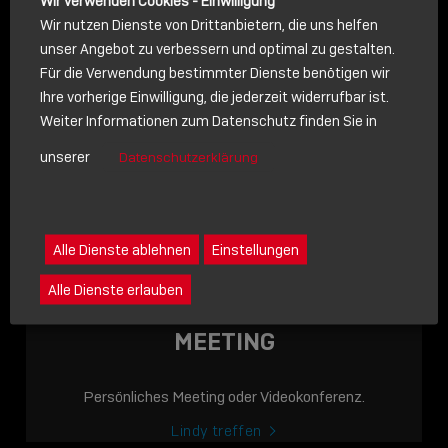
Wir verwenden Cookies - Einwilligung
Wir nutzen Dienste von Drittanbietern, die uns helfen
unser Angebot zu verbessern und optimal zu gestalten.
Für die Verwendung bestimmter Dienste benötigen wir
NACHRICHT
Ihre vorherige Einwilligung, die jederzeit widerrufbar ist.
Weiter Informationen zum Datenschutz finden Sie in
Schreiben Sie lieber? Dann schicken Sie uns gerne eine
unserer
Datenschutzerklärung
Nachricht
Eine Nachricht an Lindy senden
LINDY ACADEMY
Alle Dienste ablehnen
Einstellungen
JETZT ONLINE
Alle Dienste erlauben
VERFÜGBAR: DIE
LINDY ACADEMY –
MEETING
WISSEN, DAS
VERBINDET!
Persönliches Meeting oder Videokonferenz.
Sho
Lindy treffen
shar