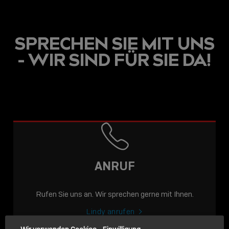
SPRECHEN SIE MIT UNS
- WIR SIND FÜR SIE DA!
USB C
USB-C ÜBER LANGE
DISTANZEN: AKTIVE
USB-C-KABEL FÜR
STABILE 10 GBIT/S BIS
ANRUF
15 M
Rufen Sie uns an. Wir sprechen gerne mit Ihnen.
Sho
shar
Lindy anrufen
icon