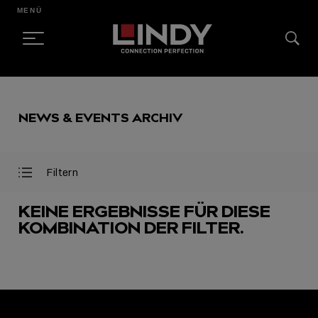
MENÜ
SKIP
TO
NEWS & EVENTS ARCHIV
CONTENT
Filtern
Filter
Filter
öffnen
schließen
KEINE ERGEBNISSE FÜR DIESE
KOMBINATION DER FILTER.
AUSGEWÄHLT