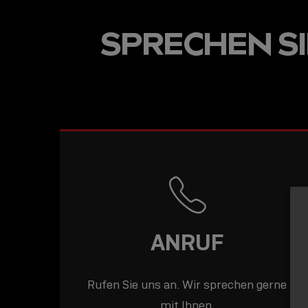
USB-C ÜBER LANGE
SPRECHEN SIE
DISTANZEN: AKTIV
USB-C-KABEL FÜR
STABILE 10 GBIT/S
BIS 15 M
ANRUF
Rufen Sie uns an. Wir sprechen gerne
mit Ihnen.