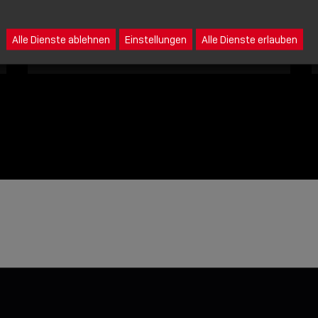
Eine Nachricht an Lindy senden
Alle Dienste ablehnen
Einstellungen
Alle Dienste erlauben