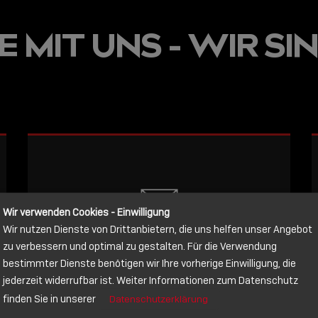
JETZT ON
 MIT UNS - WIR SIN
E
VERFÜGBA
LINDY AC
WISSEN, 
VERBINDE
LESEN
Wir verwenden Cookies - Einwilligung
Wir nutzen Dienste von Drittanbietern, die uns helfen unser Angebot
NACHRICHT
zu verbessern und optimal zu gestalten. Für die Verwendung
bestimmter Dienste benötigen wir Ihre vorherige Einwilligung, die
jederzeit widerrufbar ist. Weiter Informationen zum Datenschutz
Schreiben Sie lieber? Dann schicken
finden Sie in unserer
Datenschutzerklärung
Sie uns gerne eine Nachricht