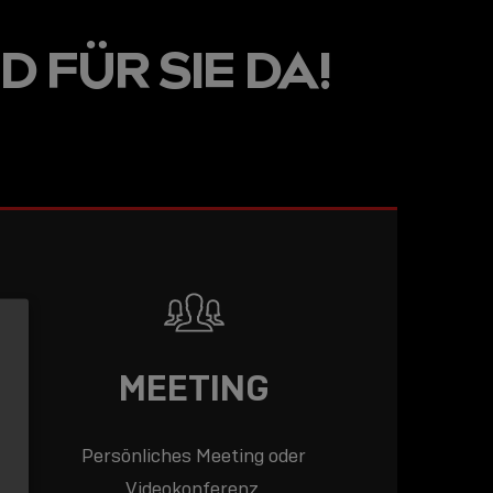
LINE
D FÜR SIE DA!
R: DIE
ADEMY –
DAS
T!
LESEN
MEETING
Persönliches Meeting oder
Videokonferenz.