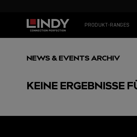
PRODUKT-RANGES
SKIP
TO
NEWS & EVENTS ARCHIV
CONTENT
KEINE ERGEBNISSE F
AUSGEWÄHLT
USB C