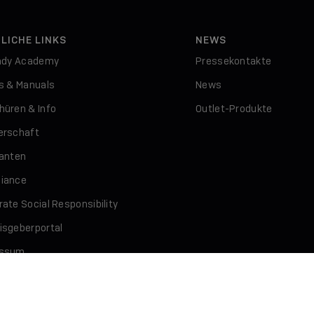
LICHE LINKS
NEWS
indy Academy
Pressekontakte
rs & Manuals
News
hüren & Info
Outlet-Produkte
erschaft
ranten
iance
ate Social Responsibility
isgeberportal
essum
schutz