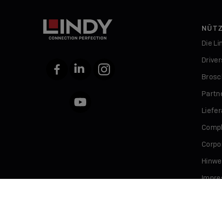
NÜTZ
Die L
Drive
Facebook
LinkedIn
Instagram
Brosc
Partn
YouTube
Liefe
Compl
Corpor
Hinwe
Impr
Daten