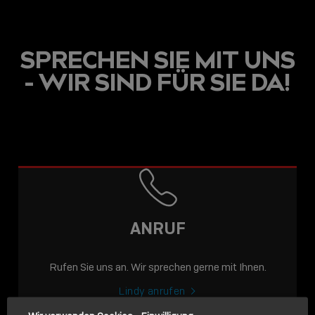
SPRECHEN SIE MIT UNS
- WIR SIND FÜR SIE DA!
USB C
USB-C ÜBER LANGE
DISTANZEN: AKTIVE
USB-C-KABEL FÜR
STABILE 10 GBIT/S BIS
ANRUF
15 M
Rufen Sie uns an. Wir sprechen gerne mit Ihnen.
Sho
shar
Lindy anrufen
icon