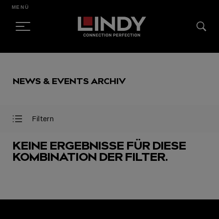
MENÜ
SKIP
TO
NEWS & EVENTS ARCHIV
CONTENT
Filtern
Filter
Filter
öffnen
schließen
KEINE ERGEBNISSE FÜR DIESE
KOMBINATION DER FILTER.
AUSGEWÄHLT