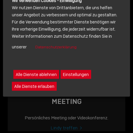
Wir verwenden Cookies - Einwilligung
Wir nutzen Dienste von Drittanbietern, die uns helfen
unser Angebot zu verbessern und optimal zu gestalten.
Für die Verwendung bestimmter Dienste benötigen wir
NACHRICHT
Ihre vorherige Einwilligung, die jederzeit widerrufbar ist.
Weiter Informationen zum Datenschutz finden Sie in
Schreiben Sie lieber? Dann schicken Sie uns gerne eine
unserer
Datenschutzerklärung
Nachricht
Eine Nachricht an Lindy senden
LINDY ACADEMY
Alle Dienste ablehnen
Einstellungen
JETZT ONLINE
Alle Dienste erlauben
VERFÜGBAR: DIE
LINDY ACADEMY –
MEETING
WISSEN, DAS
VERBINDET!
Persönliches Meeting oder Videokonferenz.
Sho
Lindy treffen
shar