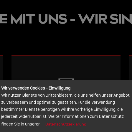
JETZT ON
 MIT UNS - WIR SIN
E
VERFÜGBA
LINDY AC
WISSEN, 
VERBINDE
LESEN
Wir verwenden Cookies - Einwilligung
Wir nutzen Dienste von Drittanbietern, die uns helfen unser Angebot
NACHRICHT
zu verbessern und optimal zu gestalten. Für die Verwendung
bestimmter Dienste benötigen wir Ihre vorherige Einwilligung, die
jederzeit widerrufbar ist. Weiter Informationen zum Datenschutz
Schreiben Sie lieber? Dann schicken
finden Sie in unserer
Datenschutzerklärung
Sie uns gerne eine Nachricht