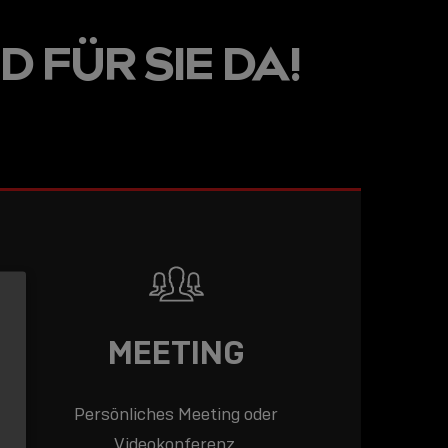
LINE
D FÜR SIE DA!
R: DIE
ADEMY –
DAS
T!
LESEN
MEETING
Persönliches Meeting oder
Videokonferenz.