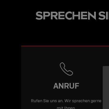
USB-C ÜBER LANGE
SPRECHEN SIE
DISTANZEN: AKTIV
USB-C-KABEL FÜR
STABILE 10 GBIT/S
BIS 15 M
ANRUF
Rufen Sie uns an. Wir sprechen gerne
mit Ihnen.