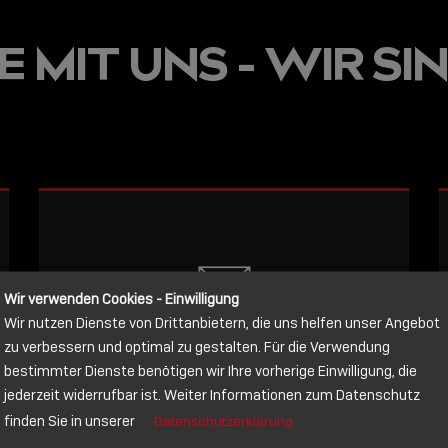
JETZT ON
 MIT UNS - WIR SIN
E
VERFÜGBA
LINDY AC
WISSEN, 
VERBINDE
LESEN
Wir verwenden Cookies - Einwilligung
Wir nutzen Dienste von Drittanbietern, die uns helfen unser Angebot
NACHRICHT
zu verbessern und optimal zu gestalten. Für die Verwendung
bestimmter Dienste benötigen wir Ihre vorherige Einwilligung, die
jederzeit widerrufbar ist. Weiter Informationen zum Datenschutz
Schreiben Sie lieber? Dann schicken
finden Sie in unserer
Datenschutzerklärung
Sie uns gerne eine Nachricht