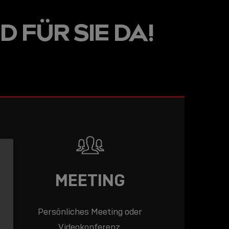
LINE
D FÜR SIE DA!
R: DIE
ADEMY –
DAS
T!
LESEN
MEETING
Persönliches Meeting oder
Videokonferenz.