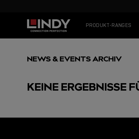
PRODUKT-RANGES
SKIP
TO
NEWS & EVENTS ARCHIV
CONTENT
KEINE ERGEBNISSE F
AUSGEWÄHLT
USB C