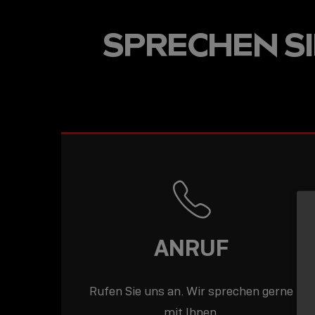
USB-C ÜBER LANGE
SPRECHEN SIE
DISTANZEN: AKTIV
USB-C-KABEL FÜR
STABILE 10 GBIT/S
BIS 15 M
ANRUF
Rufen Sie uns an. Wir sprechen gerne
mit Ihnen.