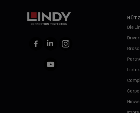
NÜTZ
Die L
Drive
Facebook
LinkedIn
Instagram
Brosc
Partn
YouTube
Liefe
Compl
Corpor
Hinwe
Impr
Daten