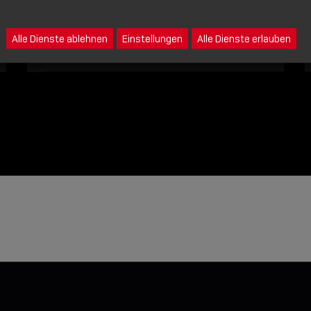
Eine Nachricht an Lindy senden
Alle Dienste ablehnen
Einstellungen
Alle Dienste erlauben