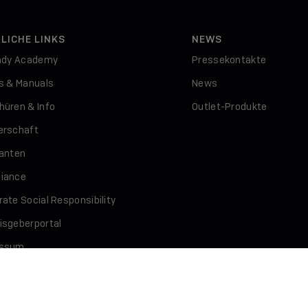
LICHE LINKS
NEWS
indy Academy
Pressekontakte
rs & Manuals
News
hüren & Info
Outlet-Produkte
erschaft
ranten
iance
ate Social Responsibility
isgeberportal
essum
schutz