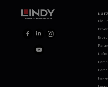
NÜTZ
Die L
Drive
Facebook
LinkedIn
Instagram
Brosc
Partn
YouTube
Liefe
Compl
Corpor
Hinwe
Impr
Daten