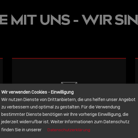
JETZT ON
 MIT UNS - WIR SIN
E
VERFÜGBA
LINDY AC
WISSEN, 
VERBINDE
LESEN
Wir verwenden Cookies - Einwilligung
Wir nutzen Dienste von Drittanbietern, die uns helfen unser Angebot
NACHRICHT
zu verbessern und optimal zu gestalten. Für die Verwendung
bestimmter Dienste benötigen wir Ihre vorherige Einwilligung, die
jederzeit widerrufbar ist. Weiter Informationen zum Datenschutz
Schreiben Sie lieber? Dann schicken
finden Sie in unserer
Datenschutzerklärung
Sie uns gerne eine Nachricht