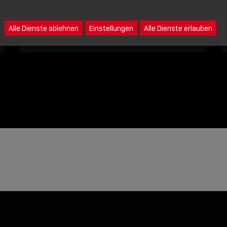
Eine Nachricht an Lindy senden
Alle Dienste ablehnen
Einstellungen
Alle Dienste erlauben