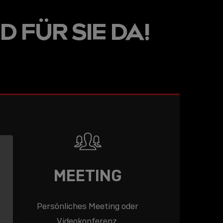
LINE
D FÜR SIE DA!
R: DIE
ADEMY –
DAS
T!
LESEN
MEETING
Persönliches Meeting oder
Videokonferenz.