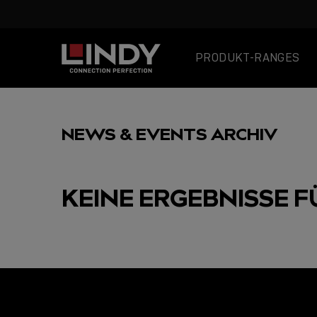
PRODUKT-RANGES
SKIP
TO
NEWS & EVENTS ARCHIV
CONTENT
KEINE ERGEBNISSE F
AUSGEWÄHLT
USB C