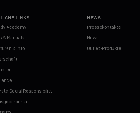
LICHE LINKS
NEWS
indy Academy
Pressekontakte
rs & Manuals
News
hüren & Info
Outlet-Produkte
erschaft
ranten
iance
ate Social Responsibility
isgeberportal
essum
schutz