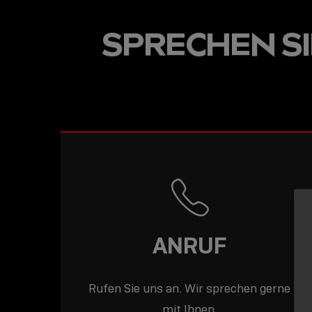
USB-C ÜBER LANGE
SPRECHEN SIE
DISTANZEN: AKTIV
USB-C-KABEL FÜR
STABILE 10 GBIT/S
BIS 15 M
ANRUF
Rufen Sie uns an. Wir sprechen gerne
mit Ihnen.