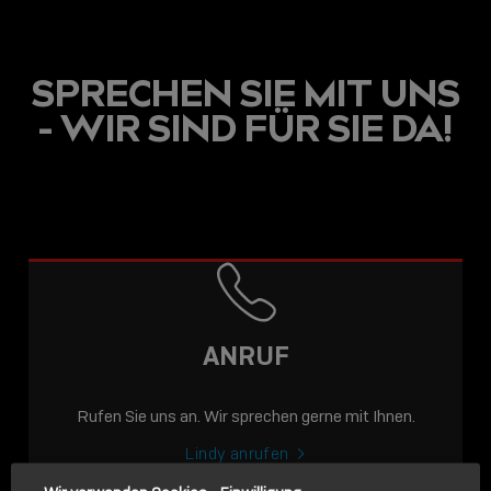
SPRECHEN SIE MIT UNS
- WIR SIND FÜR SIE DA!
USB C
USB-C ÜBER LANGE
DISTANZEN: AKTIVE
USB-C-KABEL FÜR
STABILE 10 GBIT/S BIS
ANRUF
15 M
Rufen Sie uns an. Wir sprechen gerne mit Ihnen.
Sho
shar
Lindy anrufen
icon