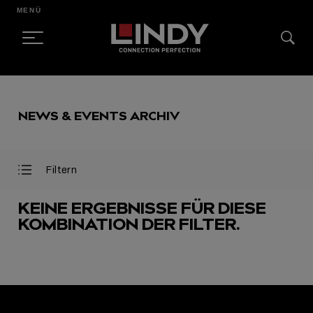
MENÜ
SKIP
TO
NEWS & EVENTS ARCHIV
CONTENT
Filtern
Filter
Filter
öffnen
schließen
KEINE ERGEBNISSE FÜR DIESE
KOMBINATION DER FILTER.
AUSGEWÄHLT