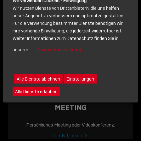
Wir verwenden Cookies - Einwilligung
Wir nutzen Dienste von Drittanbietern, die uns helfen
unser Angebot zu verbessern und optimal zu gestalten.
Für die Verwendung bestimmter Dienste benötigen wir
NACHRICHT
Ihre vorherige Einwilligung, die jederzeit widerrufbar ist.
Weiter Informationen zum Datenschutz finden Sie in
Schreiben Sie lieber? Dann schicken Sie uns gerne eine
unserer
Datenschutzerklärung
Nachricht
Eine Nachricht an Lindy senden
LINDY ACADEMY
Alle Dienste ablehnen
Einstellungen
JETZT ONLINE
Alle Dienste erlauben
VERFÜGBAR: DIE
LINDY ACADEMY –
MEETING
WISSEN, DAS
VERBINDET!
Persönliches Meeting oder Videokonferenz.
Sho
Lindy treffen
shar