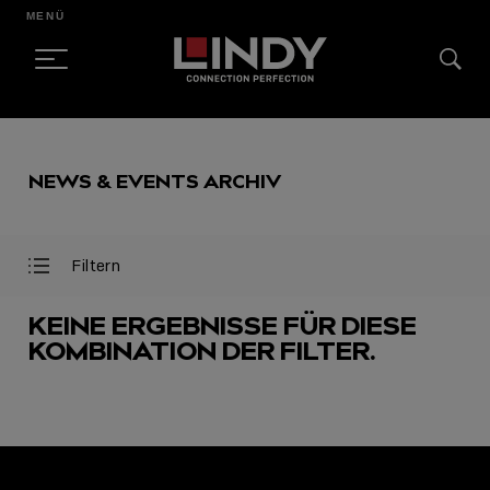
MENÜ
SKIP
TO
NEWS & EVENTS ARCHIV
CONTENT
Filtern
Filter
Filter
öffnen
schließen
KEINE ERGEBNISSE FÜR DIESE
KOMBINATION DER FILTER.
AUSGEWÄHLT