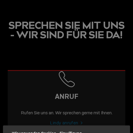
SPRECHEN SIE MIT UNS
- WIR SIND FÜR SIE DA!
USB C
USB-C ÜBER LANGE
DISTANZEN: AKTIVE
USB-C-KABEL FÜR
STABILE 10 GBIT/S BIS
ANRUF
15 M
Rufen Sie uns an. Wir sprechen gerne mit Ihnen.
Sho
shar
Lindy anrufen
icon