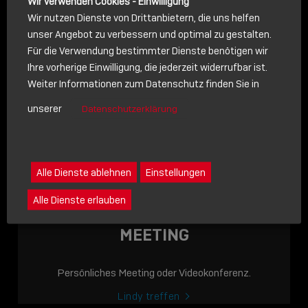
Wir verwenden Cookies - Einwilligung
Wir nutzen Dienste von Drittanbietern, die uns helfen
unser Angebot zu verbessern und optimal zu gestalten.
Für die Verwendung bestimmter Dienste benötigen wir
NACHRICHT
Ihre vorherige Einwilligung, die jederzeit widerrufbar ist.
Weiter Informationen zum Datenschutz finden Sie in
Schreiben Sie lieber? Dann schicken Sie uns gerne eine
unserer
Datenschutzerklärung
Nachricht
Eine Nachricht an Lindy senden
LINDY ACADEMY
Alle Dienste ablehnen
Einstellungen
JETZT ONLINE
Alle Dienste erlauben
VERFÜGBAR: DIE
LINDY ACADEMY –
MEETING
WISSEN, DAS
VERBINDET!
Persönliches Meeting oder Videokonferenz.
Sho
Lindy treffen
shar