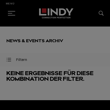
MENÜ
SKIP
TO
NEWS & EVENTS ARCHIV
CONTENT
Filtern
Filter
Filter
öffnen
schließen
KEINE ERGEBNISSE FÜR DIESE
KOMBINATION DER FILTER.
AUSGEWÄHLT