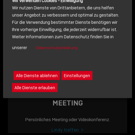
Wir verwenden Cookies - Einwilligung
Wir nutzen Dienste von Drittanbietern, die uns helfen
unser Angebot zu verbessern und optimal zu gestalten.
Für die Verwendung bestimmter Dienste benötigen wir
NACHRICHT
Ihre vorherige Einwilligung, die jederzeit widerrufbar ist.
Weiter Informationen zum Datenschutz finden Sie in
Schreiben Sie lieber? Dann schicken Sie uns gerne eine
unserer
Datenschutzerklärung
Nachricht
Eine Nachricht an Lindy senden
LINDY ACADEMY
Alle Dienste ablehnen
Einstellungen
JETZT ONLINE
Alle Dienste erlauben
VERFÜGBAR: DIE
LINDY ACADEMY –
MEETING
WISSEN, DAS
VERBINDET!
Persönliches Meeting oder Videokonferenz.
Sho
Lindy treffen
shar