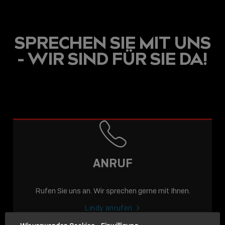
SPRECHEN SIE MIT UNS
- WIR SIND FÜR SIE DA!
USB C
USB-C ÜBER LANGE
DISTANZEN: AKTIVE
USB-C-KABEL FÜR
STABILE 10 GBIT/S BIS
ANRUF
15 M
Rufen Sie uns an. Wir sprechen gerne mit Ihnen.
Sho
shar
Lindy anrufen
icon