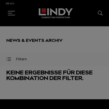
MENÜ
SKIP
TO
NEWS & EVENTS ARCHIV
CONTENT
Filtern
Filter
Filter
öffnen
schließen
KEINE ERGEBNISSE FÜR DIESE
KOMBINATION DER FILTER.
AUSGEWÄHLT