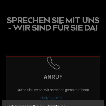
SPRECHEN SIE MIT UNS
- WIR SIND FÜR SIE DA!
USB C
USB-C ÜBER LANGE
DISTANZEN: AKTIVE
USB-C-KABEL FÜR
STABILE 10 GBIT/S BIS
ANRUF
15 M
Rufen Sie uns an. Wir sprechen gerne mit Ihnen.
Sho
shar
Lindy anrufen
icon