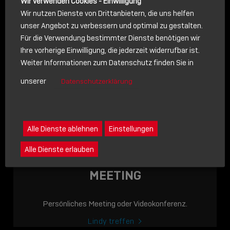
Wir verwenden Cookies - Einwilligung
Wir nutzen Dienste von Drittanbietern, die uns helfen
unser Angebot zu verbessern und optimal zu gestalten.
Für die Verwendung bestimmter Dienste benötigen wir
NACHRICHT
Ihre vorherige Einwilligung, die jederzeit widerrufbar ist.
Weiter Informationen zum Datenschutz finden Sie in
Schreiben Sie lieber? Dann schicken Sie uns gerne eine
unserer
Datenschutzerklärung
Nachricht
Eine Nachricht an Lindy senden
LINDY ACADEMY
Alle Dienste ablehnen
Einstellungen
JETZT ONLINE
Alle Dienste erlauben
VERFÜGBAR: DIE
LINDY ACADEMY –
MEETING
WISSEN, DAS
VERBINDET!
Persönliches Meeting oder Videokonferenz.
Sho
Lindy treffen
shar