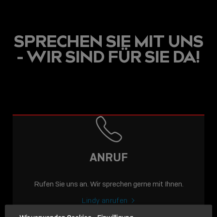
SPRECHEN SIE MIT UNS
- WIR SIND FÜR SIE DA!
USB C
USB-C ÜBER LANGE
DISTANZEN: AKTIVE
USB-C-KABEL FÜR
STABILE 10 GBIT/S BIS
ANRUF
15 M
Rufen Sie uns an. Wir sprechen gerne mit Ihnen.
Sho
shar
Lindy anrufen
icon