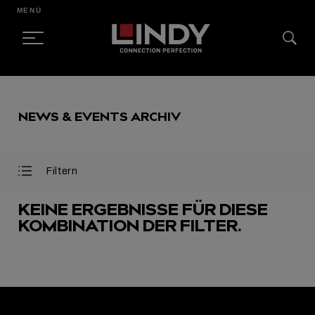
MENÜ
SKIP
TO
NEWS & EVENTS ARCHIV
CONTENT
Filtern
Filter
Filter
öffnen
schließen
KEINE ERGEBNISSE FÜR DIESE
KOMBINATION DER FILTER.
AUSGEWÄHLT