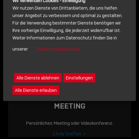
Wir verwenden Cookies - Einwilligung
Wir nutzen Dienste von Drittanbietern, die uns helfen
unser Angebot zu verbessern und optimal zu gestalten.
Für die Verwendung bestimmter Dienste benötigen wir
NACHRICHT
Ihre vorherige Einwilligung, die jederzeit widerrufbar ist.
Weiter Informationen zum Datenschutz finden Sie in
Schreiben Sie lieber? Dann schicken Sie uns gerne eine
unserer
Datenschutzerklärung
Nachricht
Eine Nachricht an Lindy senden
LINDY ACADEMY
Alle Dienste ablehnen
Einstellungen
JETZT ONLINE
Alle Dienste erlauben
VERFÜGBAR: DIE
LINDY ACADEMY –
MEETING
WISSEN, DAS
VERBINDET!
Persönliches Meeting oder Videokonferenz.
Sho
Lindy treffen
shar