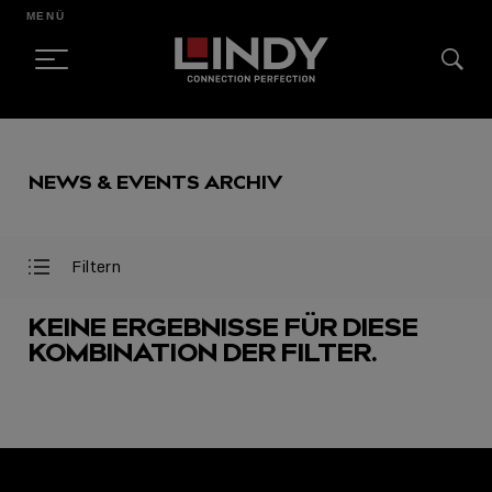
MENÜ
SKIP
TO
NEWS & EVENTS ARCHIV
CONTENT
Filtern
Filter
Filter
öffnen
schließen
KEINE ERGEBNISSE FÜR DIESE
KOMBINATION DER FILTER.
AUSGEWÄHLT