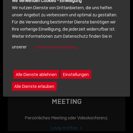
Wir verwenden Cookies - Einwilligung
Wir nutzen Dienste von Drittanbietern, die uns helfen
unser Angebot zu verbessern und optimal zu gestalten.
Für die Verwendung bestimmter Dienste benötigen wir
NACHRICHT
Ihre vorherige Einwilligung, die jederzeit widerrufbar ist.
Weiter Informationen zum Datenschutz finden Sie in
Schreiben Sie lieber? Dann schicken Sie uns gerne eine
unserer
Datenschutzerklärung
Nachricht
Eine Nachricht an Lindy senden
LINDY ACADEMY
Alle Dienste ablehnen
Einstellungen
JETZT ONLINE
Alle Dienste erlauben
VERFÜGBAR: DIE
LINDY ACADEMY –
MEETING
WISSEN, DAS
VERBINDET!
Persönliches Meeting oder Videokonferenz.
Sho
Lindy treffen
shar