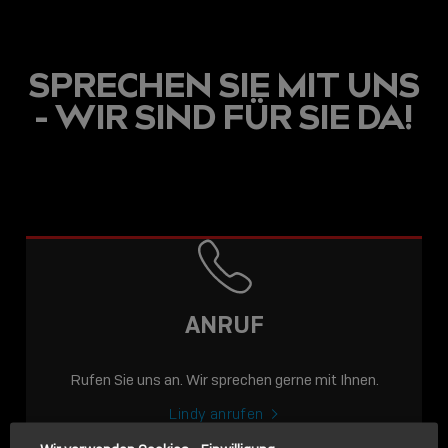
SPRECHEN SIE MIT UNS
- WIR SIND FÜR SIE DA!
USB C
USB-C ÜBER LANGE
DISTANZEN: AKTIVE
USB-C-KABEL FÜR
STABILE 10 GBIT/S BIS
ANRUF
15 M
Rufen Sie uns an. Wir sprechen gerne mit Ihnen.
Sho
shar
Lindy anrufen
icon