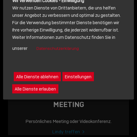
Wir verwenden Cookies - Einwilligung
Wir nutzen Dienste von Drittanbietern, die uns helfen
unser Angebot zu verbessern und optimal zu gestalten.
Für die Verwendung bestimmter Dienste benötigen wir
NACHRICHT
Ihre vorherige Einwilligung, die jederzeit widerrufbar ist.
Weiter Informationen zum Datenschutz finden Sie in
Schreiben Sie lieber? Dann schicken Sie uns gerne eine
unserer
Datenschutzerklärung
Nachricht
Eine Nachricht an Lindy senden
LINDY ACADEMY
Alle Dienste ablehnen
Einstellungen
JETZT ONLINE
Alle Dienste erlauben
VERFÜGBAR: DIE
LINDY ACADEMY –
MEETING
WISSEN, DAS
VERBINDET!
Persönliches Meeting oder Videokonferenz.
Sho
Lindy treffen
shar