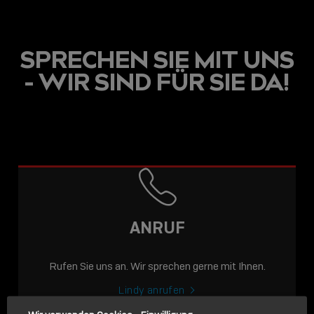
SPRECHEN SIE MIT UNS
- WIR SIND FÜR SIE DA!
USB C
USB-C ÜBER LANGE
DISTANZEN: AKTIVE
USB-C-KABEL FÜR
STABILE 10 GBIT/S BIS
ANRUF
15 M
Rufen Sie uns an. Wir sprechen gerne mit Ihnen.
Sho
shar
Lindy anrufen
icon