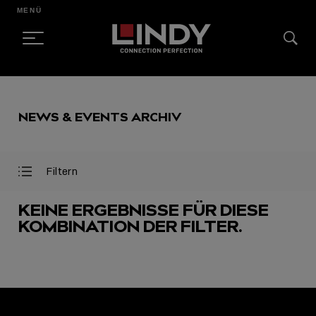
MENÜ
SKIP
TO
NEWS & EVENTS ARCHIV
CONTENT
Filtern
Filter
Filter
öffnen
schließen
KEINE ERGEBNISSE FÜR DIESE
KOMBINATION DER FILTER.
AUSGEWÄHLT