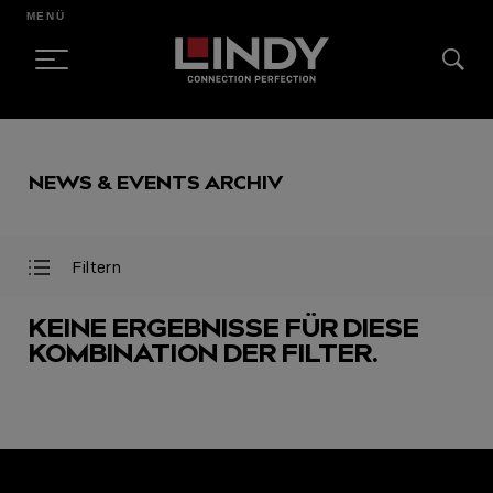
MENÜ
SKIP
TO
NEWS & EVENTS ARCHIV
CONTENT
Filtern
Filter
Filter
öffnen
schließen
KEINE ERGEBNISSE FÜR DIESE
KOMBINATION DER FILTER.
AUSGEWÄHLT