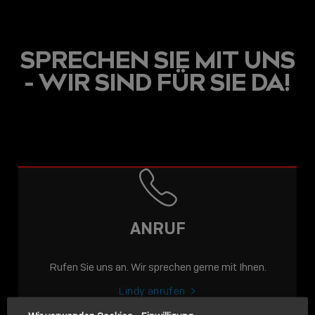
SPRECHEN SIE MIT UNS
- WIR SIND FÜR SIE DA!
USB C
USB-C ÜBER LANGE
DISTANZEN: AKTIVE
USB-C-KABEL FÜR
STABILE 10 GBIT/S BIS
ANRUF
15 M
Rufen Sie uns an. Wir sprechen gerne mit Ihnen.
Sho
shar
Lindy anrufen
icon