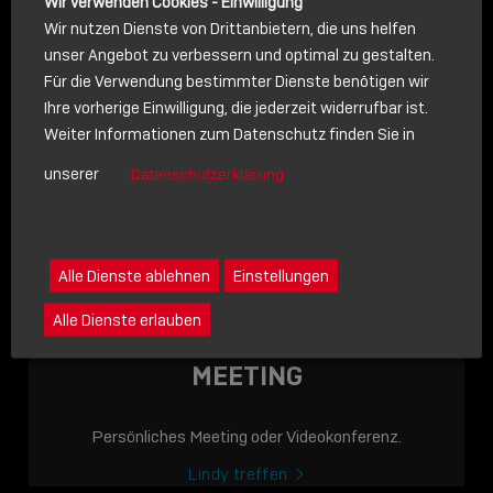
Wir verwenden Cookies - Einwilligung
Wir nutzen Dienste von Drittanbietern, die uns helfen
unser Angebot zu verbessern und optimal zu gestalten.
Für die Verwendung bestimmter Dienste benötigen wir
NACHRICHT
Ihre vorherige Einwilligung, die jederzeit widerrufbar ist.
Weiter Informationen zum Datenschutz finden Sie in
Schreiben Sie lieber? Dann schicken Sie uns gerne eine
unserer
Datenschutzerklärung
Nachricht
Eine Nachricht an Lindy senden
LINDY ACADEMY
Alle Dienste ablehnen
Einstellungen
JETZT ONLINE
Alle Dienste erlauben
VERFÜGBAR: DIE
LINDY ACADEMY –
MEETING
WISSEN, DAS
VERBINDET!
Persönliches Meeting oder Videokonferenz.
Sho
Lindy treffen
shar