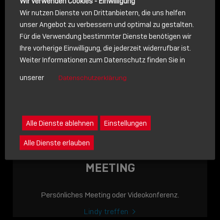
Wir verwenden Cookies - Einwilligung
Wir nutzen Dienste von Drittanbietern, die uns helfen
unser Angebot zu verbessern und optimal zu gestalten.
Für die Verwendung bestimmter Dienste benötigen wir
NACHRICHT
Ihre vorherige Einwilligung, die jederzeit widerrufbar ist.
Weiter Informationen zum Datenschutz finden Sie in
Schreiben Sie lieber? Dann schicken Sie uns gerne eine
unserer
Datenschutzerklärung
Nachricht
Eine Nachricht an Lindy senden
LINDY ACADEMY
Alle Dienste ablehnen
Einstellungen
JETZT ONLINE
Alle Dienste erlauben
VERFÜGBAR: DIE
LINDY ACADEMY –
MEETING
WISSEN, DAS
VERBINDET!
Persönliches Meeting oder Videokonferenz.
Sho
Lindy treffen
shar