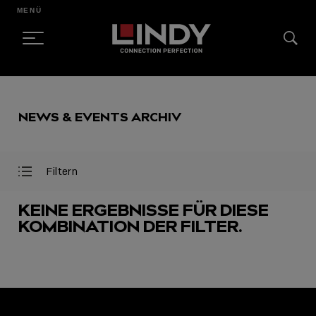
MENÜ
SKIP
TO
NEWS & EVENTS ARCHIV
CONTENT
Filtern
Filter
Filter
öffnen
schließen
KEINE ERGEBNISSE FÜR DIESE
KOMBINATION DER FILTER.
AUSGEWÄHLT