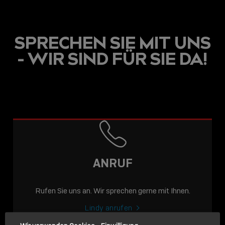
SPRECHEN SIE MIT UNS
- WIR SIND FÜR SIE DA!
USB C
USB-C ÜBER LANGE
DISTANZEN: AKTIVE
USB-C-KABEL FÜR
STABILE 10 GBIT/S BIS
ANRUF
15 M
Rufen Sie uns an. Wir sprechen gerne mit Ihnen.
Sho
shar
Lindy anrufen
icon