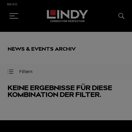
MENÜ
SKIP
TO
NEWS & EVENTS ARCHIV
CONTENT
Filtern
Filter
Filter
öffnen
schließen
KEINE ERGEBNISSE FÜR DIESE
KOMBINATION DER FILTER.
AUSGEWÄHLT