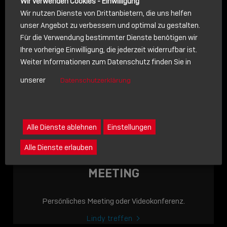
Wir verwenden Cookies - Einwilligung
Wir nutzen Dienste von Drittanbietern, die uns helfen
unser Angebot zu verbessern und optimal zu gestalten.
Für die Verwendung bestimmter Dienste benötigen wir
NACHRICHT
Ihre vorherige Einwilligung, die jederzeit widerrufbar ist.
Weiter Informationen zum Datenschutz finden Sie in
Schreiben Sie lieber? Dann schicken Sie uns gerne eine
unserer
Datenschutzerklärung
Nachricht
Eine Nachricht an Lindy senden
LINDY ACADEMY
Alle Dienste ablehnen
Einstellungen
JETZT ONLINE
Alle Dienste erlauben
VERFÜGBAR: DIE
LINDY ACADEMY –
MEETING
WISSEN, DAS
VERBINDET!
Persönliches Meeting oder Videokonferenz.
Sho
Lindy treffen
shar