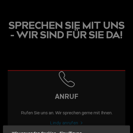
SPRECHEN SIE MIT UNS
- WIR SIND FÜR SIE DA!
USB C
USB-C ÜBER LANGE
DISTANZEN: AKTIVE
USB-C-KABEL FÜR
STABILE 10 GBIT/S BIS
ANRUF
15 M
Rufen Sie uns an. Wir sprechen gerne mit Ihnen.
Sho
shar
Lindy anrufen
icon