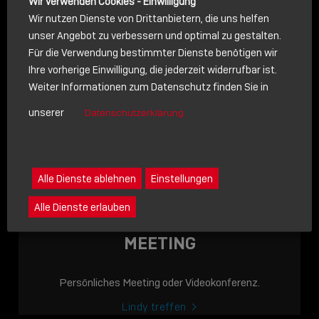
Wir verwenden Cookies - Einwilligung
Wir nutzen Dienste von Drittanbietern, die uns helfen
unser Angebot zu verbessern und optimal zu gestalten.
Für die Verwendung bestimmter Dienste benötigen wir
NACHRICHT
Ihre vorherige Einwilligung, die jederzeit widerrufbar ist.
Weiter Informationen zum Datenschutz finden Sie in
Schreiben Sie lieber? Dann schicken Sie uns gerne eine
unserer
Datenschutzerklärung
Nachricht
Eine Nachricht an Lindy senden
LINDY ACADEMY
Alle Dienste ablehnen
Einstellungen
JETZT ONLINE
Alle Dienste erlauben
VERFÜGBAR: DIE
LINDY ACADEMY –
MEETING
WISSEN, DAS
VERBINDET!
Persönliches Meeting oder Videokonferenz.
Sho
Lindy treffen
shar