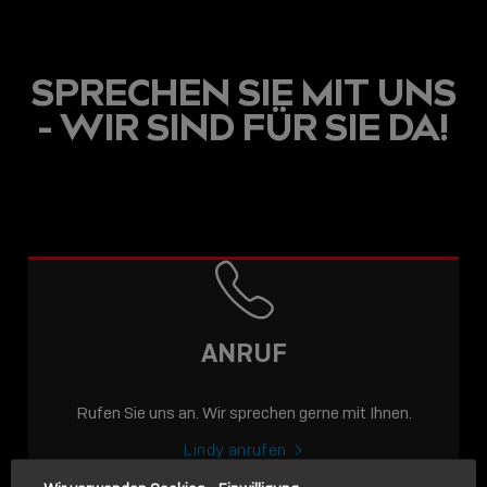
SPRECHEN SIE MIT UNS
- WIR SIND FÜR SIE DA!
USB C
USB-C ÜBER LANGE
DISTANZEN: AKTIVE
USB-C-KABEL FÜR
STABILE 10 GBIT/S BIS
ANRUF
15 M
Rufen Sie uns an. Wir sprechen gerne mit Ihnen.
Sho
shar
Lindy anrufen
icon