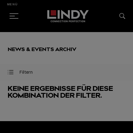
MENÜ
SKIP
TO
NEWS & EVENTS ARCHIV
CONTENT
Filtern
Filter
Filter
öffnen
schließen
KEINE ERGEBNISSE FÜR DIESE
KOMBINATION DER FILTER.
AUSGEWÄHLT