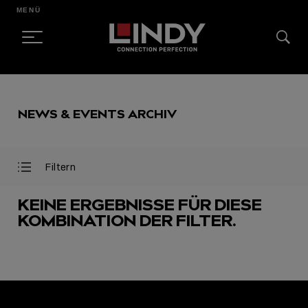
MENÜ
SKIP
TO
NEWS & EVENTS ARCHIV
CONTENT
Filtern
Filter
Filter
öffnen
schließen
KEINE ERGEBNISSE FÜR DIESE
KOMBINATION DER FILTER.
AUSGEWÄHLT