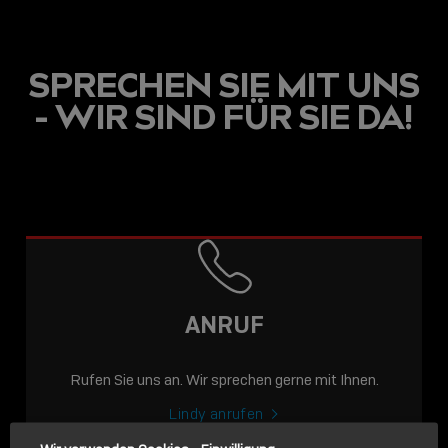
SPRECHEN SIE MIT UNS
- WIR SIND FÜR SIE DA!
USB C
USB-C ÜBER LANGE
DISTANZEN: AKTIVE
USB-C-KABEL FÜR
STABILE 10 GBIT/S BIS
ANRUF
15 M
Rufen Sie uns an. Wir sprechen gerne mit Ihnen.
Sho
shar
Lindy anrufen
icon