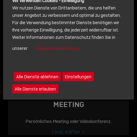
Wir verwenden Cookies - Einwilligung
Wir nutzen Dienste von Drittanbietern, die uns helfen
unser Angebot zu verbessern und optimal zu gestalten.
Für die Verwendung bestimmter Dienste benötigen wir
NACHRICHT
Ihre vorherige Einwilligung, die jederzeit widerrufbar ist.
Weiter Informationen zum Datenschutz finden Sie in
Schreiben Sie lieber? Dann schicken Sie uns gerne eine
unserer
Datenschutzerklärung
Nachricht
Eine Nachricht an Lindy senden
LINDY ACADEMY
Alle Dienste ablehnen
Einstellungen
JETZT ONLINE
Alle Dienste erlauben
VERFÜGBAR: DIE
LINDY ACADEMY –
MEETING
WISSEN, DAS
VERBINDET!
Persönliches Meeting oder Videokonferenz.
Sho
Lindy treffen
shar