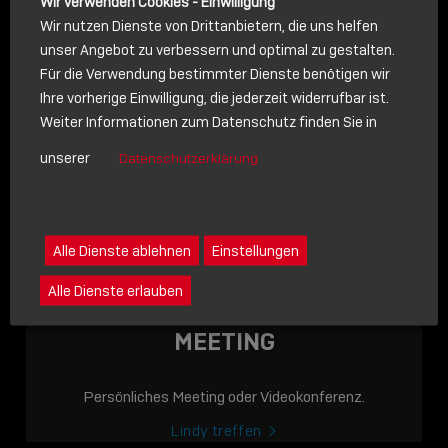
Wir verwenden Cookies - Einwilligung
Wir nutzen Dienste von Drittanbietern, die uns helfen
unser Angebot zu verbessern und optimal zu gestalten.
Für die Verwendung bestimmter Dienste benötigen wir
NACHRICHT
Ihre vorherige Einwilligung, die jederzeit widerrufbar ist.
Weiter Informationen zum Datenschutz finden Sie in
Schreiben Sie lieber? Dann schicken Sie uns gerne eine
unserer
Datenschutzerklärung
Nachricht
Eine Nachricht an Lindy senden
LINDY ACADEMY
Alle Dienste ablehnen
Einstellungen
JETZT ONLINE
Alle Dienste erlauben
VERFÜGBAR: DIE
LINDY ACADEMY –
MEETING
WISSEN, DAS
VERBINDET!
Persönliches Meeting oder Videokonferenz.
Sho
Lindy treffen
shar