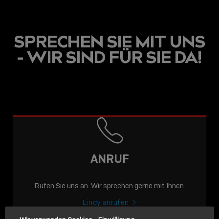
SPRECHEN SIE MIT UNS
- WIR SIND FÜR SIE DA!
USB C
USB-C ÜBER LANGE
DISTANZEN: AKTIVE
USB-C-KABEL FÜR
STABILE 10 GBIT/S BIS
ANRUF
15 M
Rufen Sie uns an. Wir sprechen gerne mit Ihnen.
Sho
shar
Lindy anrufen
icon