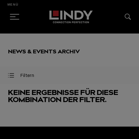
MENÜ
SKIP
TO
NEWS & EVENTS ARCHIV
CONTENT
Filtern
Filter
Filter
öffnen
schließen
KEINE ERGEBNISSE FÜR DIESE
KOMBINATION DER FILTER.
AUSGEWÄHLT