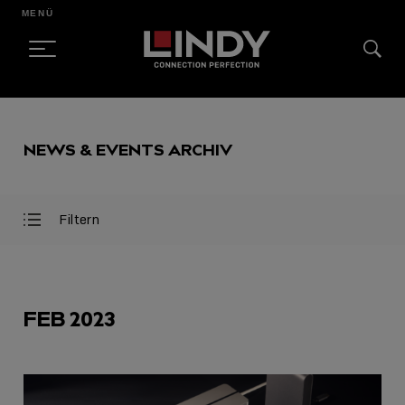
MENÜ
SKIP
TO
NEWS & EVENTS ARCHIV
CONTENT
Filtern
Filter
Filter
öffnen
schließen
AUSGEWÄHLT
FEB 2023