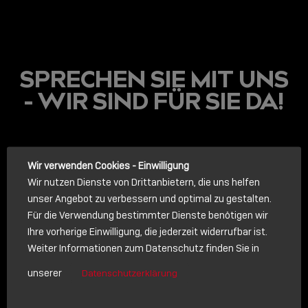
SPRECHEN SIE MIT UNS
- WIR SIND FÜR SIE DA!
LINDY ACADEMY
Wir verwenden Cookies - Einwilligung
Wir nutzen Dienste von Drittanbietern, die uns helfen
JETZT ONLINE
unser Angebot zu verbessern und optimal zu gestalten.
VERFÜGBAR: DIE
Für die Verwendung bestimmter Dienste benötigen wir
LINDY ACADEMY –
Ihre vorherige Einwilligung, die jederzeit widerrufbar ist.
WISSEN, DAS
ANRUF
Weiter Informationen zum Datenschutz finden Sie in
VERBINDET!
unserer
Datenschutzerklärung
Rufen Sie uns an. Wir sprechen gerne mit Ihnen.
Sho
shar
Lindy anrufen