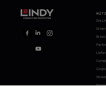
NÜTZ
Die L
Drive
Facebook
LinkedIn
Instagram
Brosc
Partn
YouTube
Liefe
Compl
Corpor
Hinwe
Impr
Daten