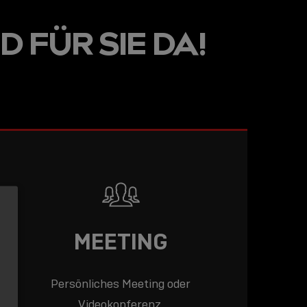
LINE
D FÜR SIE DA!
R: DIE
ADEMY –
DAS
T!
LESEN
MEETING
Persönliches Meeting oder
Videokonferenz.