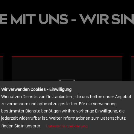
JETZT ON
 MIT UNS - WIR SIN
E
VERFÜGBA
LINDY AC
WISSEN, 
VERBINDE
LESEN
Wir verwenden Cookies - Einwilligung
Wir nutzen Dienste von Drittanbietern, die uns helfen unser Angebot
NACHRICHT
zu verbessern und optimal zu gestalten. Für die Verwendung
bestimmter Dienste benötigen wir Ihre vorherige Einwilligung, die
jederzeit widerrufbar ist. Weiter Informationen zum Datenschutz
Schreiben Sie lieber? Dann schicken
finden Sie in unserer
Datenschutzerklärung
Sie uns gerne eine Nachricht