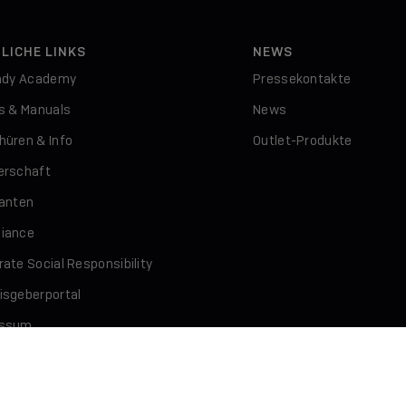
LICHE LINKS
NEWS
indy Academy
Pressekontakte
rs & Manuals
News
hüren & Info
Outlet-Produkte
erschaft
ranten
iance
ate Social Responsibility
isgeberportal
essum
schutz