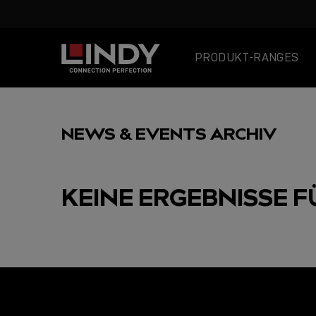
PRODUKT-RANGES
SKIP
TO
NEWS & EVENTS ARCHIV
CONTENT
KEINE ERGEBNISSE F
AUSGEWÄHLT
USB C