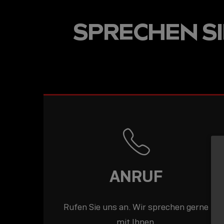
USB-C ÜBER LANGE
SPRECHEN SIE
DISTANZEN: AKTIV
USB-C-KABEL FÜR
STABILE 10 GBIT/S
BIS 15 M
ANRUF
Rufen Sie uns an. Wir sprechen gerne
mit Ihnen.