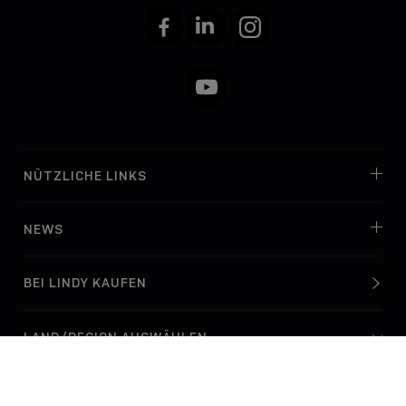
Facebook
LinkedIn
Instagram
YouTube
NÜTZLICHE LINKS
NEWS
BEI LINDY KAUFEN
© Lindy Electronics Ltd. & Lindy-Elektronik GmbH 2026