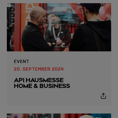
icon
EVENT
20. SEPTEMBER 2024
API HAUSMESSE
HOME & BUSINESS
Show
sharing
icons