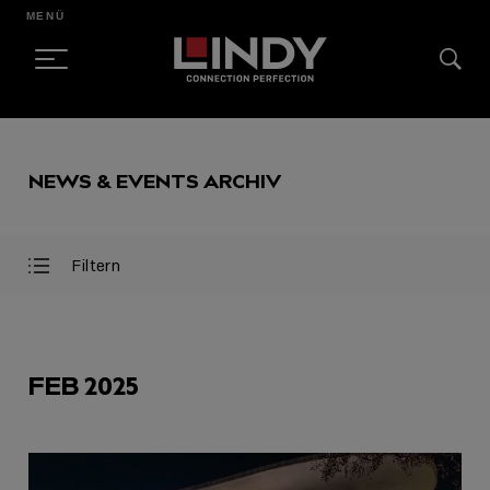
MENÜ
SKIP
TO
NEWS & EVENTS ARCHIV
CONTENT
Filtern
Filter
Filter
öffnen
schließen
AUSGEWÄHLT
FEB 2025