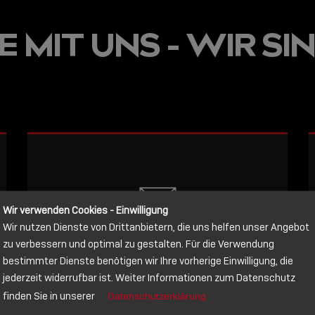
JETZT ON
 MIT UNS - WIR SIN
E
VERFÜGBA
LINDY AC
WISSEN, 
VERBINDE
LESEN
Wir verwenden Cookies - Einwilligung
Wir nutzen Dienste von Drittanbietern, die uns helfen unser Angebot
NACHRICHT
zu verbessern und optimal zu gestalten. Für die Verwendung
bestimmter Dienste benötigen wir Ihre vorherige Einwilligung, die
jederzeit widerrufbar ist. Weiter Informationen zum Datenschutz
Schreiben Sie lieber? Dann schicken
finden Sie in unserer
Datenschutzerklärung
Sie uns gerne eine Nachricht