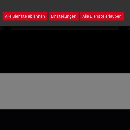
Eine Nachricht an Lindy senden
Alle Dienste ablehnen
Einstellungen
Alle Dienste erlauben