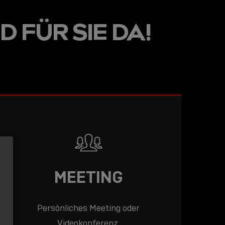
LINE
D FÜR SIE DA!
R: DIE
ADEMY –
DAS
T!
LESEN
MEETING
Persönliches Meeting oder
Videokonferenz.