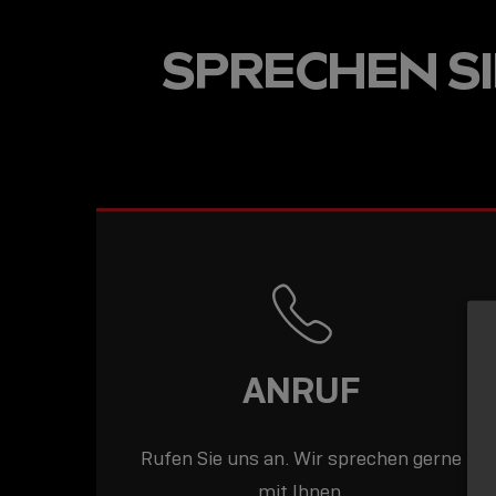
USB-C ÜBER LANGE
SPRECHEN SIE
DISTANZEN: AKTIV
USB-C-KABEL FÜR
STABILE 10 GBIT/S
BIS 15 M
ANRUF
Rufen Sie uns an. Wir sprechen gerne
mit Ihnen.