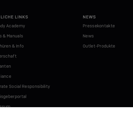
LICHE LINKS
NEWS
indy Academy
Pressekontakte
rs & Manuals
News
hüren & Info
Outlet-Produkte
erschaft
ranten
iance
ate Social Responsibility
isgeberportal
essum
schutz