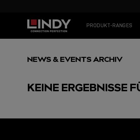
PRODUKT-RANGES
SKIP
TO
NEWS & EVENTS ARCHIV
CONTENT
KEINE ERGEBNISSE F
AUSGEWÄHLT
USB C