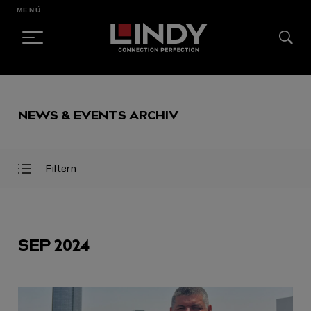
MENÜ
SKIP
TO
NEWS & EVENTS ARCHIV
CONTENT
Filtern
Filter
Filter
öffnen
schließen
AUSGEWÄHLT
SEP 2024