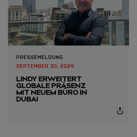
PRESSEMELDUNG
USB C
SEPTEMBER 30, 2024
USB-C ÜBER LANGE
LINDY ERWEITERT
DISTANZEN: AKTIVE
GLOBALE PRÄSENZ
USB-C-KABEL FÜR
MIT NEUEM BÜRO IN
STABILE 10 GBIT/S BIS
DUBAI
15 M
Show
sharing
Sho
icons
shar
icon