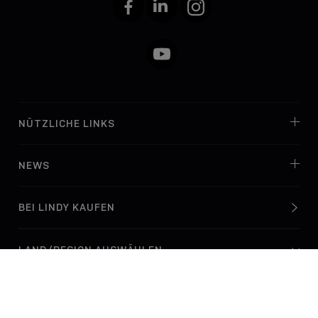
Facebook
LinkedIn
Instagram
YouTube
NÜTZLICHE LINKS
NEWS
BEI LINDY KAUFEN
© Lindy Electronics Ltd. & Lindy-Elektronik GmbH 2026