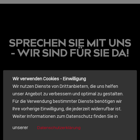
SPRECHEN SIE MIT UNS
- WIR SIND FÜR SIE DA!
LINDY ACADEMY
Wir verwenden Cookies - Einwilligung
Wir nutzen Dienste von Drittanbietern, die uns helfen
JETZT ONLINE
unser Angebot zu verbessern und optimal zu gestalten.
VERFÜGBAR: DIE
LINDY ACADEMY –
Für die Verwendung bestimmter Dienste benötigen wir
WISSEN, DAS
Ihre vorherige Einwilligung, die jederzeit widerrufbar ist.
VERBINDET!
Weiter Informationen zum Datenschutz finden Sie in
ANRUF
unserer
Datenschutzerklärung
Sho
Rufen Sie uns an. Wir sprechen gerne mit Ihnen.
shar